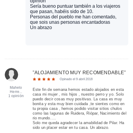
opinión
Sería bueno puntuar también a los viajeros
que pasan, habéis sido de 10.
Personas del pueblo me han comentado,
que sois unas personas encantadoras
Un abrazo
"
ALOJAMIENTO MUY RECOMENDABLE
"
Opinado el
9 abril 2018
Mahelo
Este fin de semana hemos estado alojados en esta
Herre...
casa mi mujer , mis hijos , nuestro perro y yo. Solo
1 opinión
puedo decir cosas muy positivas. La casa es muy
bonita y esta muy bien cuidada ,te sientes como en
tu propia casa , hemos podido visitar sitios chulos
como las lagunas de Ruidera, Riópar, Nacimiento del
rio mundo.....
Solo me queda agradecer la amabilidad de Pilar. Ha
sido un placer estar en tu casa. Un abrazo.