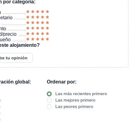
n por categoría:
a
ietario
nto
d/precio
sueño
este alojamiento?
be tu opinión
oración global:
Ordenar por:
Las más recientes primero
)
Las mejores primero
)
Las peores primero
)
)