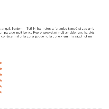
ranquil, l'entorn... Tot! Hi han rutes a fer xules també si vas amb
 un paratge molt bonic. Pep el propietari molt amable, ens ha atès
conèixer millor la zona ja que no la coneixíem i ha sigut tot un