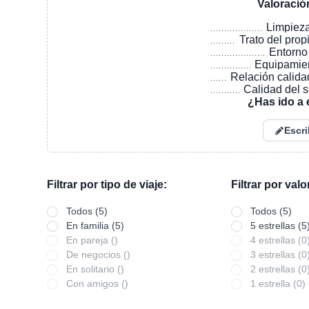
Valoració
Limpiez
Trato del prop
Entorno
Equipamie
Relación calida
Calidad del 
¿Has ido a 
Escri
Filtrar por tipo de viaje:
Filtrar por val
Todos (5)
Todos (5)
En familia (5)
5 estrellas (5
En pareja ()
4 estrellas (0
De negocios ()
3 estrellas (0
En solitario ()
2 estrellas (0
Con amigos ()
1 estrella (0)