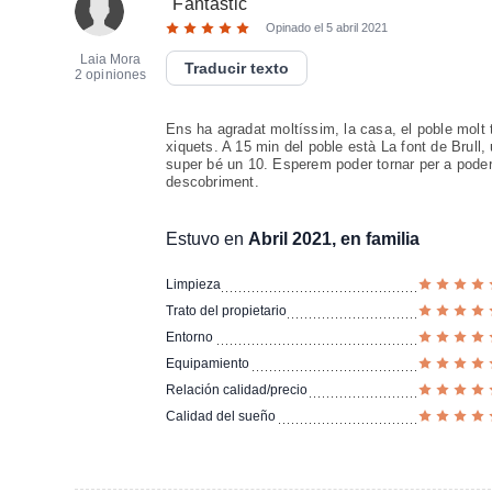
"
Fantàstic
"
Opinado el
5 abril 2021
Laia Mora
Traducir texto
2 opiniones
Ens ha agradat moltíssim, la casa, el poble molt t
xiquets. A 15 min del poble està La font de Brull,
super bé un 10. Esperem poder tornar per a poder 
descobriment.
Estuvo en
Abril 2021, en familia
Limpieza
Trato del propietario
Entorno
Equipamiento
Relación calidad/precio
Calidad del sueño