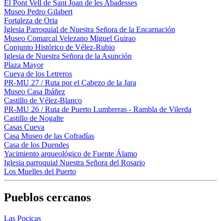
El Pont Vell de Sant Joan de les Abadesses
Museo Pedro Gilabert
Fortaleza de Oria
Iglesia Parroquial de Nuestra Señora de la Encarnación
Museo Comarcal Velezano Miguel Guirao
Conjunto Histórico de Vélez-Rubio
Iglesia de Nuestra Señora de la Asunción
Plaza Mayor
Cueva de los Letreros
PR-MU 27 / Ruta por el Cabezo de la Jara
Museo Casa Ibáñez
Castillo de Vélez-Blanco
PR-MU 26 / Ruta de Puerto Lumbreras - Rambla de Vilerda
Castillo de Nogalte
Casas Cueva
Casa Museo de las Cofradías
Casa de los Duendes
Yacimiento arqueológico de Fuente Álamo
Iglesia parroquial Nuestra Señora del Rosario
Los Muelles del Puerto
Pueblos cercanos
Las Pocicas