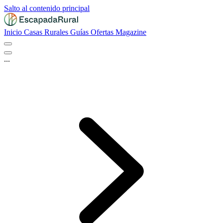
Salto al contenido principal
Inicio
Casas Rurales
Guías
Ofertas
Magazine
...