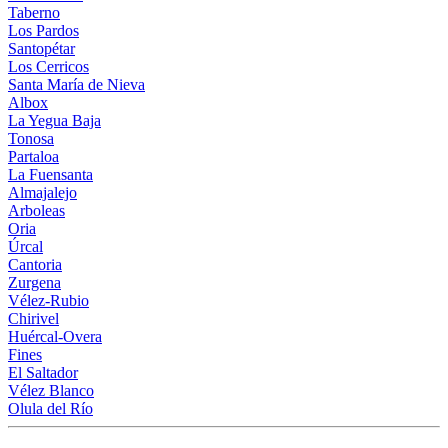
Taberno
Los Pardos
Santopétar
Los Cerricos
Santa María de Nieva
Albox
La Yegua Baja
Tonosa
Partaloa
La Fuensanta
Almajalejo
Arboleas
Oria
Úrcal
Cantoria
Zurgena
Vélez-Rubio
Chirivel
Huércal-Overa
Fines
El Saltador
Vélez Blanco
Olula del Río