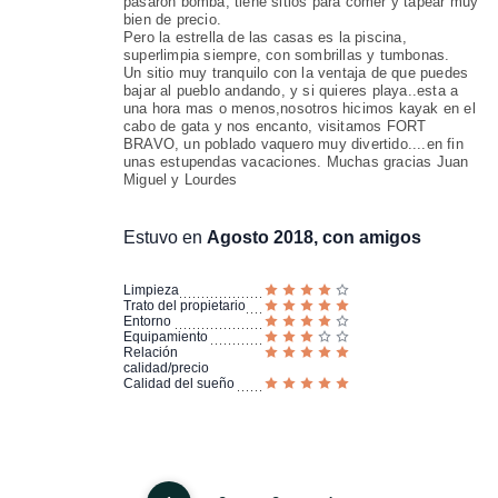
pasaron bomba, tiene sitios para comer y tapear muy
bien de precio.
Pero la estrella de las casas es la piscina,
superlimpia siempre, con sombrillas y tumbonas.
Un sitio muy tranquilo con la ventaja de que puedes
bajar al pueblo andando, y si quieres playa..esta a
una hora mas o menos,nosotros hicimos kayak en el
cabo de gata y nos encanto, visitamos FORT
BRAVO, un poblado vaquero muy divertido....en fin
unas estupendas vacaciones. Muchas gracias Juan
Miguel y Lourdes
Estuvo en
Agosto 2018, con amigos
Limpieza
Trato del propietario
Entorno
Equipamiento
Relación
calidad/precio
Calidad del sueño