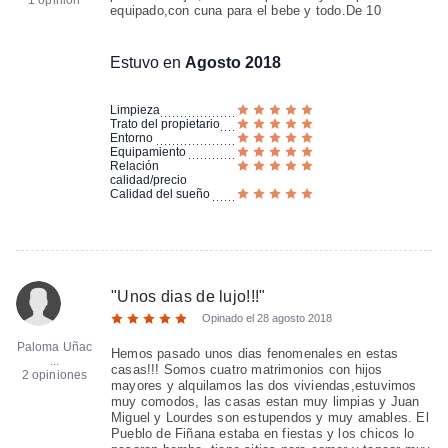
1 opinión
equipado,con cuna para el bebe y todo.De 10
Estuvo en
Agosto 2018
Limpieza
Trato del propietario
Entorno
Equipamiento
Relación
calidad/precio
Calidad del sueño
"
Unos dias de lujo!!!
"
Opinado el
28 agosto 2018
Paloma Uñac
Hemos pasado unos dias fenomenales en estas
...
casas!!! Somos cuatro matrimonios con hijos
2 opiniones
mayores y alquilamos las dos viviendas,estuvimos
muy comodos, las casas estan muy limpias y Juan
Miguel y Lourdes son estupendos y muy amables. El
Pueblo de Fiñana estaba en fiestas y los chicos lo