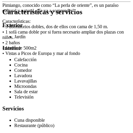
Pimiango, conocido como “La perla de oriente”, es un paraíso
Características y servicios
cultural y natural. ¡Te va a sorprender!
Características:
Exterior
• 3 dormitorios dobles, dos de ellos con cama de 1,50 m.
• 1 sofá cama doble por si fuera necesario ampliar dos plazas con
Jardín
niños.
• 2 baños
Interior
• Jardín de 500m2
• Vistas a Picos de Europa y mar al fondo
Calefacción
Cocina
Comedor
Lavadora
Lavavajillas
Microondas
Sala de estar
Televisión
Servicios
Cuna disponible
Restaurante (público)