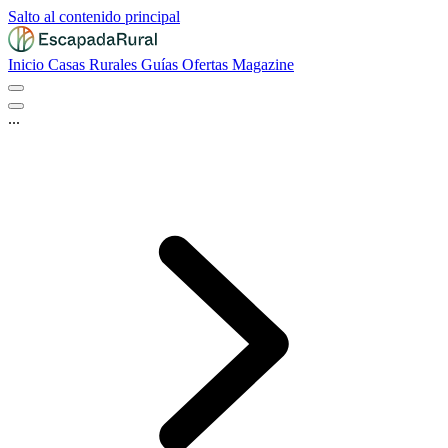
Salto al contenido principal
Inicio
Casas Rurales
Guías
Ofertas
Magazine
...