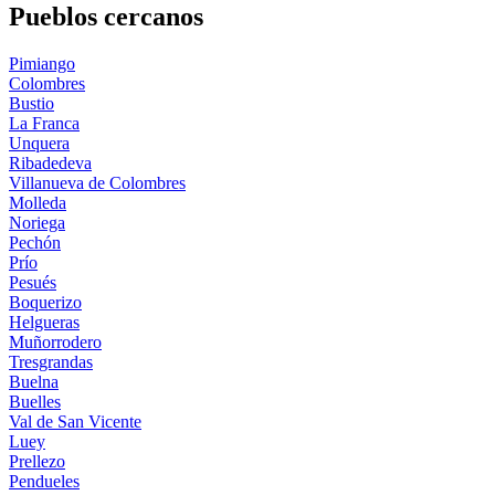
Pueblos cercanos
Pimiango
Colombres
Bustio
La Franca
Unquera
Ribadedeva
Villanueva de Colombres
Molleda
Noriega
Pechón
Prío
Pesués
Boquerizo
Helgueras
Muñorrodero
Tresgrandas
Buelna
Buelles
Val de San Vicente
Luey
Prellezo
Pendueles