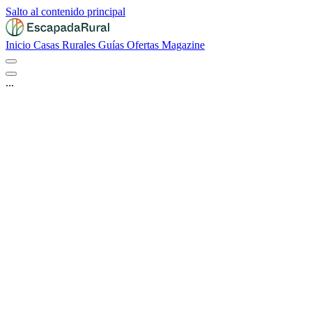
Salto al contenido principal
Inicio
Casas Rurales
Guías
Ofertas
Magazine
...