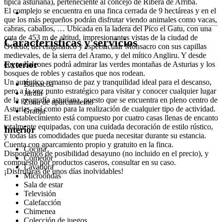
típica asturiana), perteneciente al concejo de Ribera de Arriba.
El complejo se encuentra en una finca cerrada de 9 hectáreas y en el
que los más pequeños podrán disfrutar viendo animales como vacas,
cabras, caballos, … Ubicada en la ladera del Pico el Gatu, con una
cota de 453 m de altitud, impresionantes vistas de la ciudad de
Características y servicios
Oviedo, del enigmático y espectacular Monsacro con sus capillas
medievales, de la sierra del Aramo, y del mítico Angliru. Y desde
Exterior
cuyos balcones podrá admirar las verdes montañas de Asturias y los
bosques de robles y castaños que nos rodean.
Un auténtico remanso de paz y tranquilidad ideal para el descanso,
Barbacoa
pero a la vez punto estratégico para visitar y conocer cualquier lugar
Jardín
de la geografía asturiana, puesto que se encuentra en pleno centro de
Zona de aparcamiento
Asturias, así como para la realización de cualquier tipo de actividad.
Granja
El establecimiento está compuesto por cuatro casas llenas de encanto
totalmente equipadas, con una cuidada decoración de estilo rústico,
Interior
y todas las comodidades que pueda necesitar durante su estancia.
Cuenta con aparcamiento propio y gratuito en la finca.
Cocina
Disponemos de posibilidad desayuno (no incluido en el precio), y
Comedor
compuesto por productos caseros, consultar en su caso.
Lavadora
¡Disfrutarás de unos días inolvidables!
Microondas
Sala de estar
Televisión
Calefacción
Chimenea
Colección de juegos