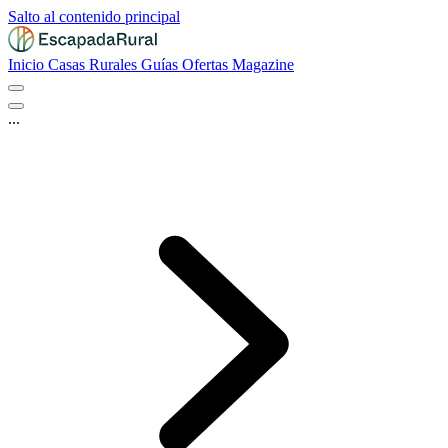
Salto al contenido principal
Inicio
Casas Rurales
Guías
Ofertas
Magazine
...