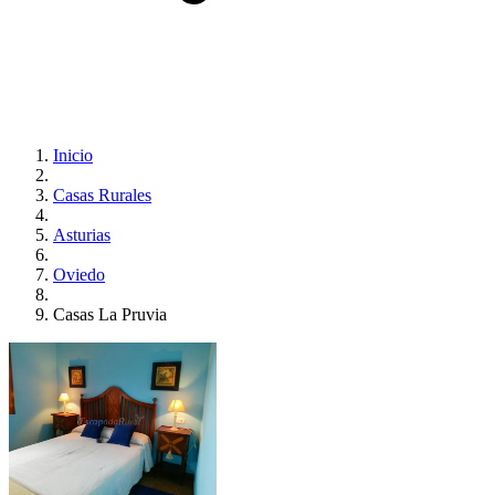
Inicio
Casas Rurales
Asturias
Oviedo
Casas La Pruvia