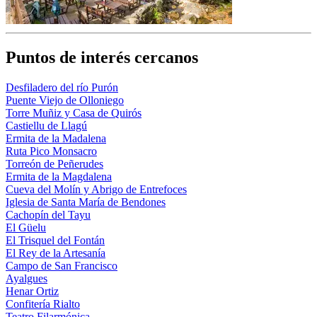
Puntos de interés cercanos
Desfiladero del río Purón
Puente Viejo de Olloniego
Torre Muñiz y Casa de Quirós
Castiellu de Llagú
Ermita de la Madalena
Ruta Pico Monsacro
Torreón de Peñerudes
Ermita de la Magdalena
Cueva del Molín y Abrigo de Entrefoces
Iglesia de Santa María de Bendones
Cachopín del Tayu
El Güelu
El Trisquel del Fontán
El Rey de la Artesanía
Campo de San Francisco
Ayalgues
Henar Ortiz
Confitería Rialto
Teatro Filarmónica