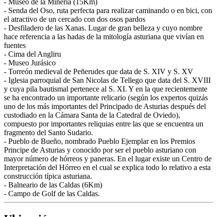
- Museo de la Minería (15Km)
- Senda del Oso, ruta perfecta para realizar caminando o en bici, con
el atractivo de un cercado con dos osos pardos
- Desfiladero de las Xanas. Lugar de gran belleza y cuyo nombre
hace referencia a las hadas de la mitología asturiana que vivían en
fuentes
- Cima del Angliru
- Museo Jurásico
- Torreón medieval de Peñerudes que data de S. XIV y S. XV
- Iglesia parroquial de San Nicolas de Tellego que data del S. XVIII
y cuya pila bautismal pertenece al S. XI. Y en la que recientemente
se ha encontrado un importante relicario (según los expertos quizás
uno de los más importantes del Principado de Asturias después del
custodiado en la Cámara Santa de la Catedral de Oviedo),
compuesto por importantes reliquias entre las que se encuentra un
fragmento del Santo Sudario.
- Pueblo de Bueño, nombrado Pueblo Ejemplar en los Premios
Principe de Asturias y conocido por ser el pueblo asturiano con
mayor número de hórreos y paneras. En el lugar existe un Centro de
Interpretación del Hórreo en el cual se explica todo lo relativo a esta
construcción típica asturiana.
- Balneario de las Caldas (6Km)
- Campo de Golf de las Caldas.