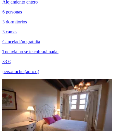
Alojamiento entero
6 personas
3 dormitorios
3 camas
Cancelación gratuita
Todavía no se te cobrará nada.
33 €
pers./noche (aprox.)