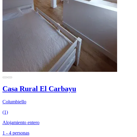
Casa Rural El Carbayu
Columbiello
(1)
Alojamiento entero
1 - 4 personas