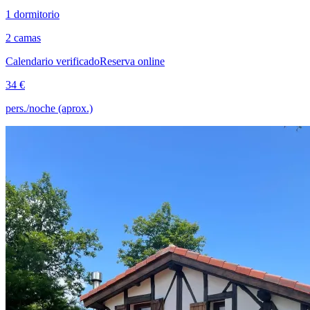
1 dormitorio
2 camas
Calendario verificado
Reserva online
34 €
pers./noche (aprox.)