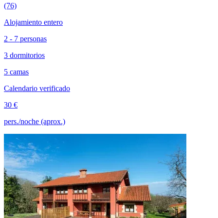
(76)
Alojamiento entero
2 - 7 personas
3 dormitorios
5 camas
Calendario verificado
30 €
pers./noche (aprox.)