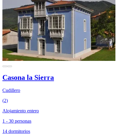
Casona la Sierra
Cudillero
(2)
Alojamiento entero
1 - 30 personas
14 dormitorios