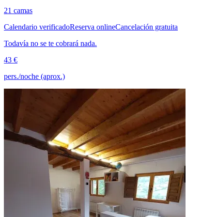
21 camas
Calendario verificado
Reserva online
Cancelación gratuita
Todavía no se te cobrará nada.
43 €
pers./noche (aprox.)