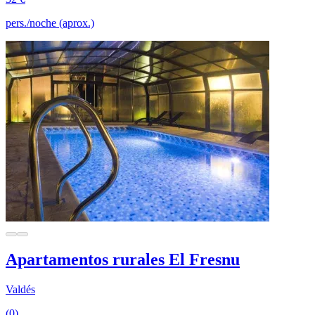
pers./noche (aprox.)
Apartamentos rurales El Fresnu
Valdés
(0)