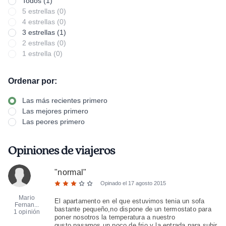
Todos (1)
5 estrellas (0)
4 estrellas (0)
3 estrellas (1)
2 estrellas (0)
1 estrella (0)
Ordenar por:
Las más recientes primero
Las mejores primero
Las peores primero
Opiniones de viajeros
"
normal
"
Opinado el
17 agosto 2015
Mario
El apartamento en el que estuvimos tenia un sofa
Fernan...
bastante pequeño,no dispone de un termostato para
1 opinión
poner nosotros la temperatura a nuestro
gusto,pasamos un poco de frio y la entrada para subir