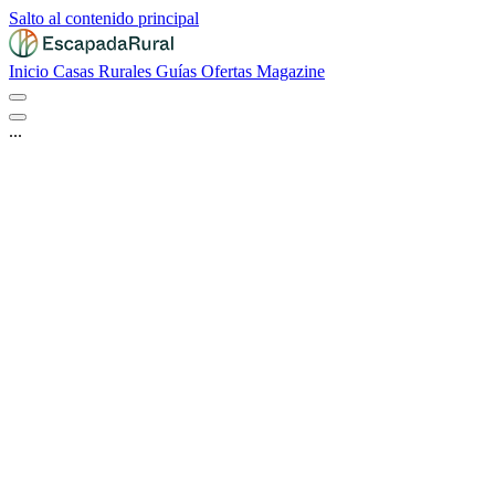
Salto al contenido principal
Inicio
Casas Rurales
Guías
Ofertas
Magazine
...