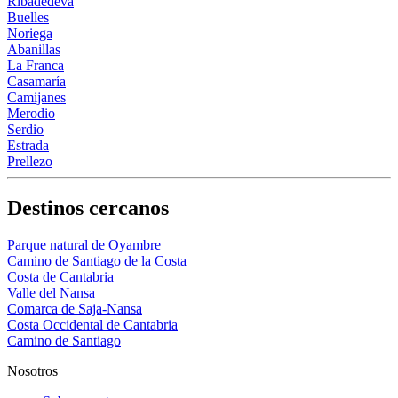
Ribadedeva
Buelles
Noriega
Abanillas
La Franca
Casamaría
Camijanes
Merodio
Serdio
Estrada
Prellezo
Destinos cercanos
Parque natural de Oyambre
Camino de Santiago de la Costa
Costa de Cantabria
Valle del Nansa
Comarca de Saja-Nansa
Costa Occidental de Cantabria
Camino de Santiago
Nosotros