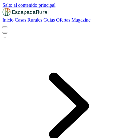
Salto al contenido principal
Inicio
Casas Rurales
Guías
Ofertas
Magazine
...