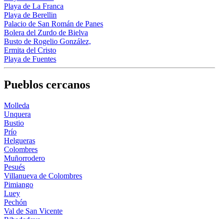
Playa de La Franca
Playa de Berellin
Palacio de San Román de Panes
Bolera del Zurdo de Bielva
Busto de Rogelio González,
Ermita del Cristo
Playa de Fuentes
Pueblos cercanos
Molleda
Unquera
Bustio
Prío
Helgueras
Colombres
Muñorrodero
Pesués
Villanueva de Colombres
Pimiango
Luey
Pechón
Val de San Vicente