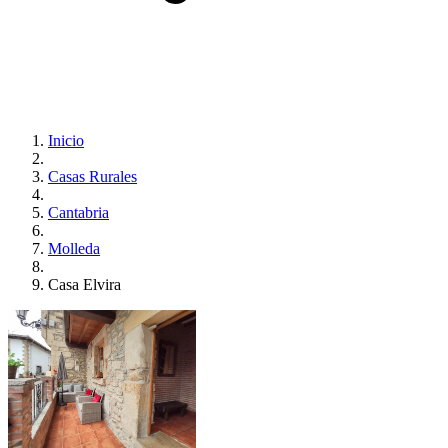
Inicio
Casas Rurales
Cantabria
Molleda
Casa Elvira