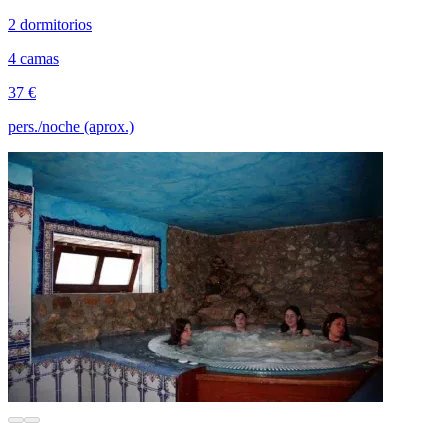
2 dormitorios
4 camas
37 €
pers./noche (aprox.)