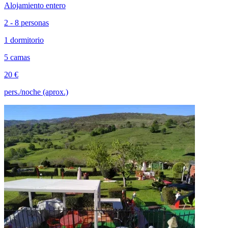
Alojamiento entero
2 - 8 personas
1 dormitorio
5 camas
20 €
pers./noche (aprox.)