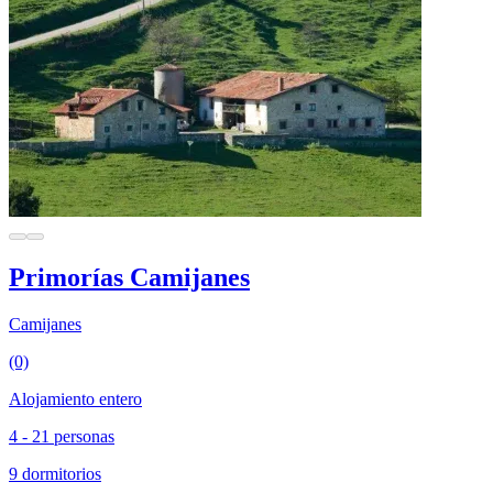
Primorías Camijanes
Camijanes
(0)
Alojamiento entero
4 - 21 personas
9 dormitorios