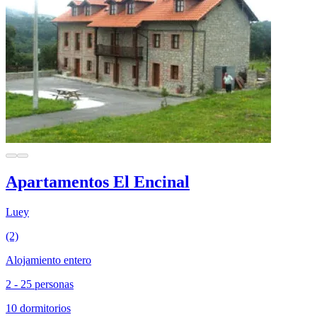
Apartamentos El Encinal
Luey
(2)
Alojamiento entero
2 - 25 personas
10 dormitorios