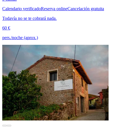
Calendario verificado
Reserva online
Cancelación gratuita
Todavía no se te cobrará nada.
60 €
pers./noche (aprox.)