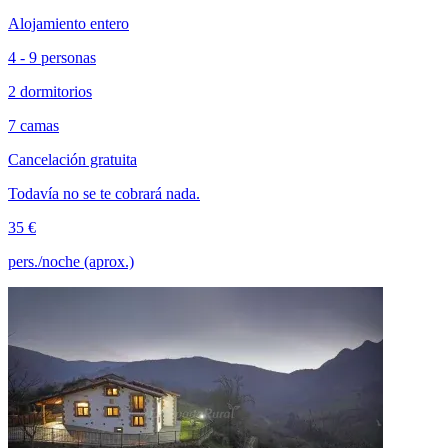
Alojamiento entero
4 - 9 personas
2 dormitorios
7 camas
Cancelación gratuita
Todavía no se te cobrará nada.
35 €
pers./noche (aprox.)