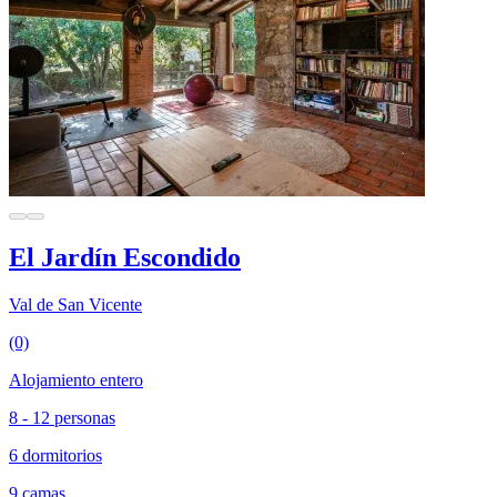
El Jardín Escondido
Val de San Vicente
(0)
Alojamiento entero
8 - 12 personas
6 dormitorios
9 camas