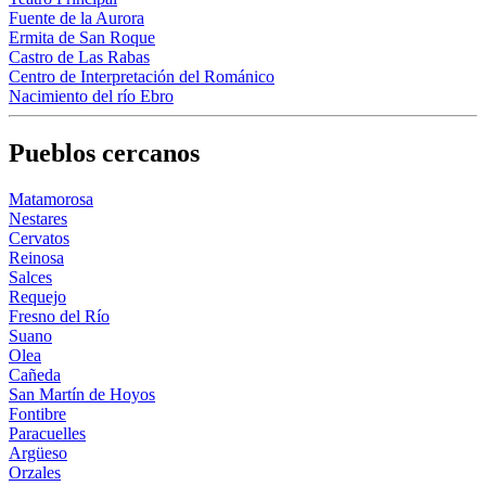
Fuente de la Aurora
Ermita de San Roque
Castro de Las Rabas
Centro de Interpretación del Románico
Nacimiento del río Ebro
Pueblos cercanos
Matamorosa
Nestares
Cervatos
Reinosa
Salces
Requejo
Fresno del Río
Suano
Olea
Cañeda
San Martín de Hoyos
Fontibre
Paracuelles
Argüeso
Orzales