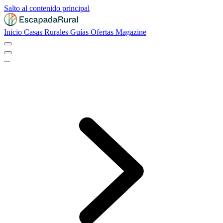
Salto al contenido principal
Inicio
Casas Rurales
Guías
Ofertas
Magazine
...