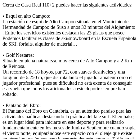
Cerca de Casa Real 110+2 puedes hacer las siguientes actividades:
• Esquí en alto Campoo:
La estación de esquí de Alto Campoo situada en el Municipio de
Hermandad de Campoo de Suso a unos 32 minutos del Alojamiento
. Entre los servicios existentes destacan las 23 pistas que posee.
Podemos facilitarles clases de ski/snowboard en la Escuela Española
de SKI, forfaits, alquiler de material…
• Golf Nestares:
Situado en plena naturaleza, muy cerca de Alto Campoo y a 2 Km
de Reinosa.
Un recorrido de 18 hoyos, par 72, con suaves desniveles y una
longitud de 6.250 m, que disfruta tanto el jugador amateur como el
jugador profesional, pues su dificultad no está exenta de conseguir
esa vuelta que todos los aficionados a este deporte siempre han
soñado.
• Pantano del Ebro:
El Pantano del Ebro en Cantabria, es un auténtico paraíso para las
actividades naúticas destacando la práctica del kite surf. El embalse,
es un lugar ideal para iniciarte en este deporte y para realizarlo
fundamentalmente en los meses de Junio a Septiembre cuando sopla
el viento norte, equiparándose este espacio con el oleaje que existe
en otros lugares únicos para hacer este deporte como es Tarifa en el