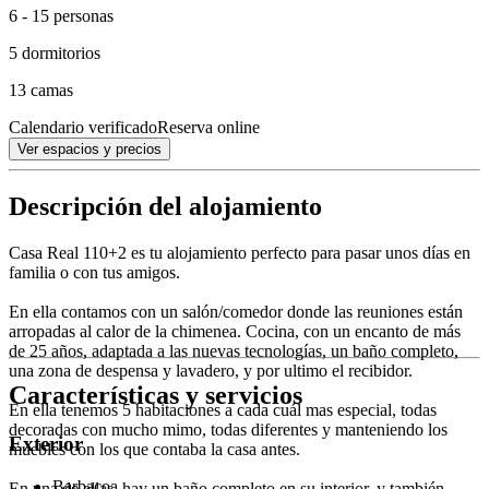
6 - 15 personas
5 dormitorios
13 camas
Calendario verificado
Reserva online
Ver espacios y precios
Descripción del alojamiento
Casa Real 110+2 es tu alojamiento perfecto para pasar unos días en
familia o con tus amigos.
En ella contamos con un salón/comedor donde las reuniones están
arropadas al calor de la chimenea. Cocina, con un encanto de más
de 25 años, adaptada a las nuevas tecnologías, un baño completo,
una zona de despensa y lavadero, y por ultimo el recibidor.
Características y servicios
En ella tenemos 5 habitaciones a cada cuál mas especial, todas
decoradas con mucho mimo, todas diferentes y manteniendo los
Exterior
muebles con los que contaba la casa antes.
Barbacoa
En una de ellas, hay un baño completo en su interior, y también