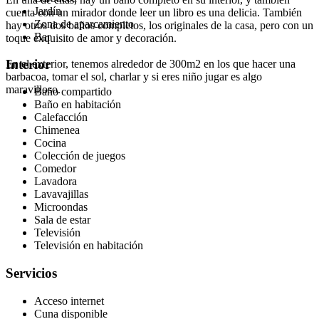
Jardín
cuenta con un mirador donde leer un libro es una delicia. También
Zona de aparcamiento
hay otros dos baños completos, los originales de la casa, pero con un
Bar
toque exquisito de amor y decoración.
Interior
En el exterior, tenemos alrededor de 300m2 en los que hacer una
barbacoa, tomar el sol, charlar y si eres niño jugar es algo
maravilloso.
Baño compartido
Baño en habitación
Calefacción
Chimenea
Cocina
Colección de juegos
Comedor
Lavadora
Lavavajillas
Microondas
Sala de estar
Televisión
Televisión en habitación
Servicios
Acceso internet
Cuna disponible