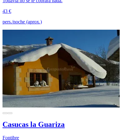
Todavía no se te cobrará nada.
43 €
pers./noche (aprox.)
Casucas la Guariza
Fontibre