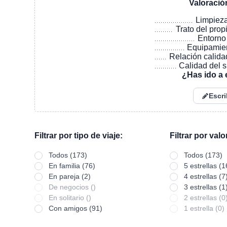
Valoració
Limpiez
Trato del prop
Entorno
Equipamie
Relación calida
Calidad del 
¿Has ido a 
Escri
Filtrar por tipo de viaje:
Filtrar por val
Todos (173)
Todos (173)
En familia (76)
5 estrellas (1
En pareja (2)
4 estrellas (7
De negocios ()
3 estrellas (1
En solitario ()
2 estrellas (0
Con amigos (91)
1 estrella (0)