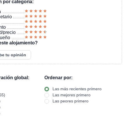
n por categoría:
a
ietario
nto
d/precio
sueño
este alojamiento?
be tu opinión
oración global:
Ordenar por:
Las más recientes primero
65)
Las mejores primero
)
Las peores primero
)
)