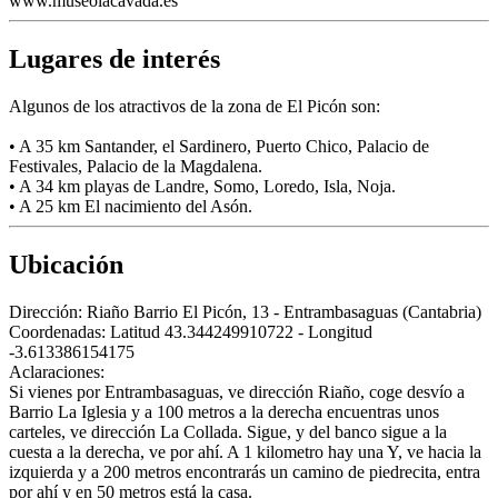
www.museolacavada.es
Lugares de interés
Algunos de los atractivos de la zona de El Picón son:
• A 35 km Santander, el Sardinero, Puerto Chico, Palacio de
Festivales, Palacio de la Magdalena.
• A 34 km playas de Landre, Somo, Loredo, Isla, Noja.
• A 25 km El nacimiento del Asón.
Ubicación
Dirección:
Riaño Barrio El Picón, 13 - Entrambasaguas (Cantabria)
Coordenadas:
Latitud 43.344249910722 - Longitud
-3.613386154175
Aclaraciones:
Si vienes por Entrambasaguas, ve dirección Riaño, coge desvío a
Barrio La Iglesia y a 100 metros a la derecha encuentras unos
carteles, ve dirección La Collada. Sigue, y del banco sigue a la
cuesta a la derecha, ve por ahí. A 1 kilometro hay una Y, ve hacia la
izquierda y a 200 metros encontrarás un camino de piedrecita, entra
por ahí y en 50 metros está la casa.