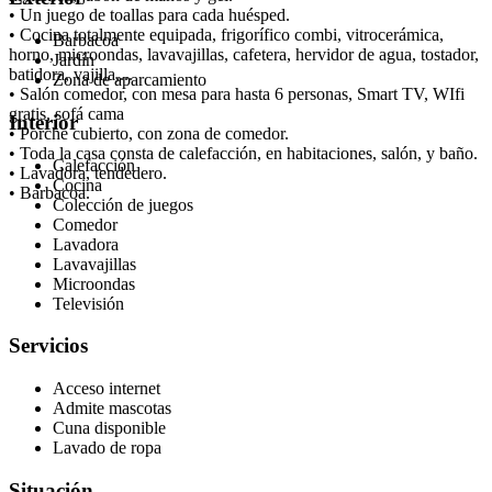
• Un juego de toallas para cada huésped.
• Cocina totalmente equipada, frigorífico combi, vitrocerámica,
Barbacoa
horno, microondas, lavavajillas, cafetera, hervidor de agua, tostador,
Jardín
batidora, vajilla,...
Zona de aparcamiento
• Salón comedor, con mesa para hasta 6 personas, Smart TV, WIfi
gratis, sofá cama
Interior
• Porche cubierto, con zona de comedor.
• Toda la casa consta de calefacción, en habitaciones, salón, y baño.
Calefacción
• Lavadora, tendedero.
Cocina
• Barbacoa.
Colección de juegos
Comedor
Lavadora
Lavavajillas
Microondas
Televisión
Servicios
Acceso internet
Admite mascotas
Cuna disponible
Lavado de ropa
Situación