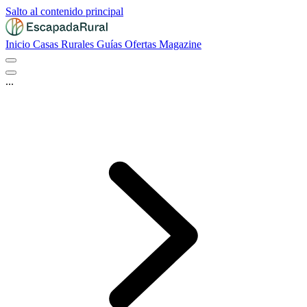
Salto al contenido principal
Inicio
Casas Rurales
Guías
Ofertas
Magazine
...