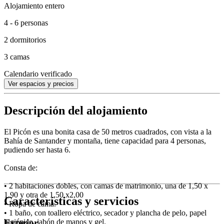
Alojamiento entero
4 - 6 personas
2 dormitorios
3 camas
Calendario verificado
Ver espacios y precios
Descripción del alojamiento
El Picón es una bonita casa de 50 metros cuadrados, con vista a la
Bahía de Santander y montaña, tiene capacidad para 4 personas,
pudiendo ser hasta 6.
Consta de:
• 2 habitaciones dobles, con camas de matrimonio, una de 1,50 x
1,90 y otra de 1,50 x2,00
Características y servicios
• Ropa de cama.
• 1 baño, con toallero eléctrico, secador y plancha de pelo, papel
higiénico, jabón de manos y gel.
Exterior