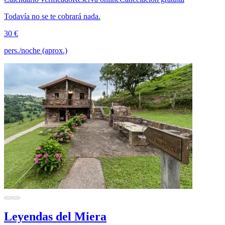
Todavía no se te cobrará nada.
30 €
pers./noche (aprox.)
Leyendas del Miera