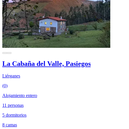
La Cabaña del Valle, Pasiegos
Liérganes
(0)
Alojamiento entero
11 personas
5 dormitorios
8 camas