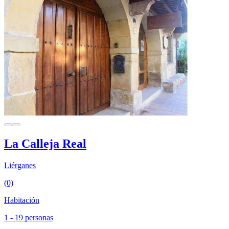
La Calleja Real
Liérganes
(0)
Habitación
1 - 19 personas