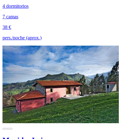
4 dormitorios
7 camas
38 €
pers./noche (aprox.)