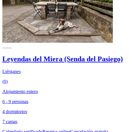
Leyendas del Miera (Senda del Pasiego)
Liérganes
(0)
Alojamiento entero
6 - 9 personas
4 dormitorios
7 camas
Calendario verificado
Reserva online
Cancelación gratuita