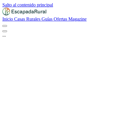
Salto al contenido principal
Inicio
Casas Rurales
Guías
Ofertas
Magazine
...