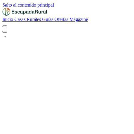
Salto al contenido principal
Inicio
Casas Rurales
Guías
Ofertas
Magazine
...