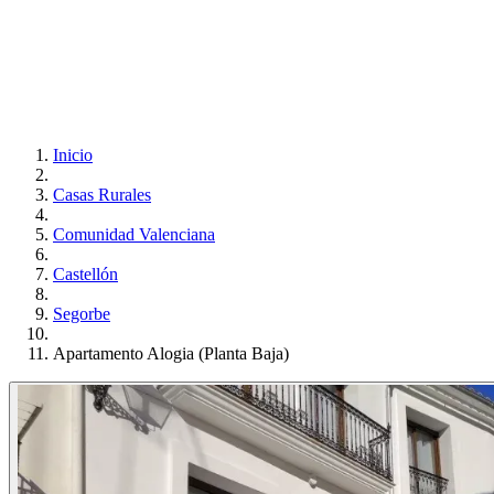
Inicio
Casas Rurales
Comunidad Valenciana
Castellón
Segorbe
Apartamento Alogia (Planta Baja)