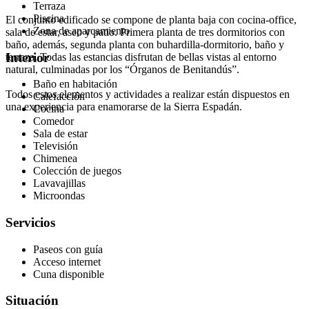
Terraza
Piscina
El conjunto edificado se compone de planta baja con cocina-office,
Zona de aparcamiento
sala de estar, aseo y patio. Primera planta de tres dormitorios con
baño, además, segunda planta con buhardilla-dormitorio, baño y
Interior
terraza. Todas las estancias disfrutan de bellas vistas al entorno
natural, culminadas por los “Órganos de Benitandús”.
Baño en habitación
Todos estos elementos y actividades a realizar están dispuestos en
Calefacción
una experiencia para enamorarse de la Sierra Espadán.
Cocina
Comedor
Sala de estar
Televisión
Chimenea
Colección de juegos
Lavavajillas
Microondas
Servicios
Paseos con guía
Acceso internet
Cuna disponible
Situación