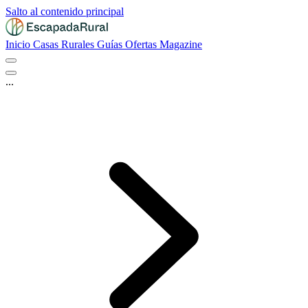
Salto al contenido principal
Inicio
Casas Rurales
Guías
Ofertas
Magazine
...