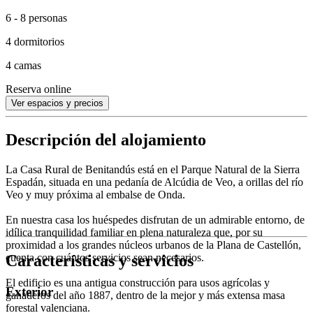
6 - 8 personas
4 dormitorios
4 camas
Reserva online
Ver espacios y precios
Descripción del alojamiento
La Casa Rural de Benitandús está en el Parque Natural de la Sierra
Espadán, situada en una pedanía de Alcúdia de Veo, a orillas del río
Veo y muy próxima al embalse de Onda.
En nuestra casa los huéspedes disfrutan de un admirable entorno, de
idílica tranquilidad familiar en plena naturaleza que, por su
proximidad a los grandes núcleos urbanos de la Plana de Castellón,
Características y servicios
cuenta con cuántos servicios sean necesarios.
El edificio es una antigua construcción para usos agrícolas y
Exterior
ganaderos del año 1887, dentro de la mejor y más extensa masa
forestal valenciana.