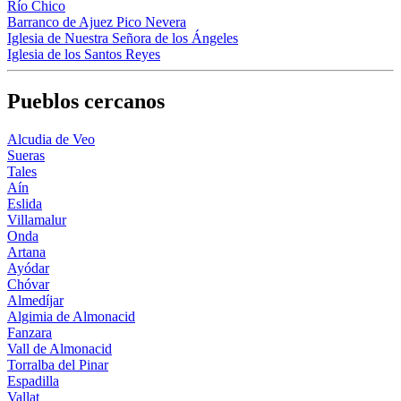
Río Chico
Barranco de Ajuez Pico Nevera
Iglesia de Nuestra Señora de los Ángeles
Iglesia de los Santos Reyes
Pueblos cercanos
Alcudia de Veo
Sueras
Tales
Aín
Eslida
Villamalur
Onda
Artana
Ayódar
Chóvar
Almedíjar
Algimia de Almonacid
Fanzara
Vall de Almonacid
Torralba del Pinar
Espadilla
Vallat