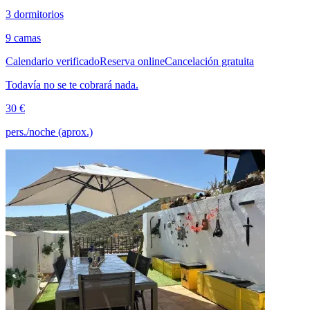
3 dormitorios
9 camas
Calendario verificado
Reserva online
Cancelación gratuita
Todavía no se te cobrará nada.
30 €
pers./noche (aprox.)