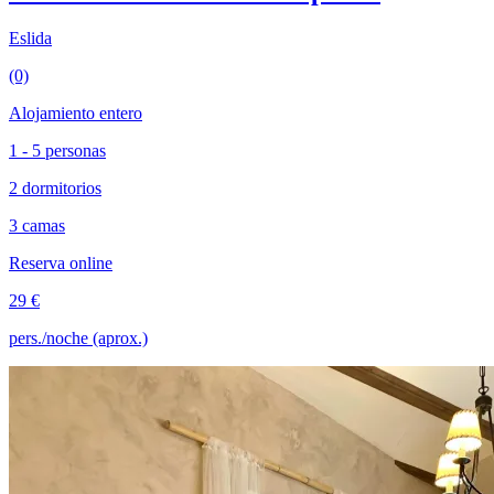
Eslida
(0)
Alojamiento entero
1 - 5 personas
2 dormitorios
3 camas
Reserva online
29 €
pers./noche (aprox.)