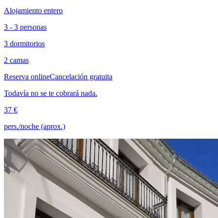
Alojamiento entero
3 - 3 personas
3 dormitorios
2 camas
Reserva online
Cancelación gratuita
Todavía no se te cobrará nada.
37 €
pers./noche (aprox.)