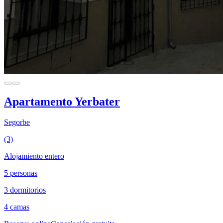
Apartamento Yerbater
Segorbe
(3)
Alojamiento entero
5 personas
3 dormitorios
4 camas