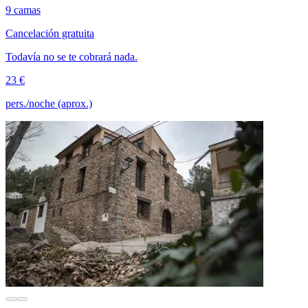
9 camas
Cancelación gratuita
Todavía no se te cobrará nada.
23 €
pers./noche (aprox.)