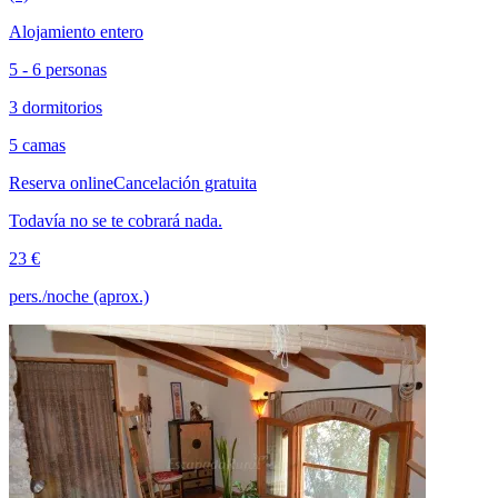
Alojamiento entero
5 - 6 personas
3 dormitorios
5 camas
Reserva online
Cancelación gratuita
Todavía no se te cobrará nada.
23 €
pers./noche (aprox.)