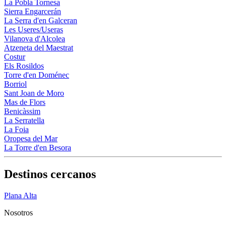
La Pobla Tornesa
Sierra Engarcerán
La Serra d'en Galceran
Les Useres/Useras
Vilanova d'Alcolea
Atzeneta del Maestrat
Costur
Els Rosildos
Torre d'en Doménec
Borriol
Sant Joan de Moro
Mas de Flors
Benicàssim
La Serratella
La Foia
Oropesa del Mar
La Torre d'en Besora
Destinos cercanos
Plana Alta
Nosotros