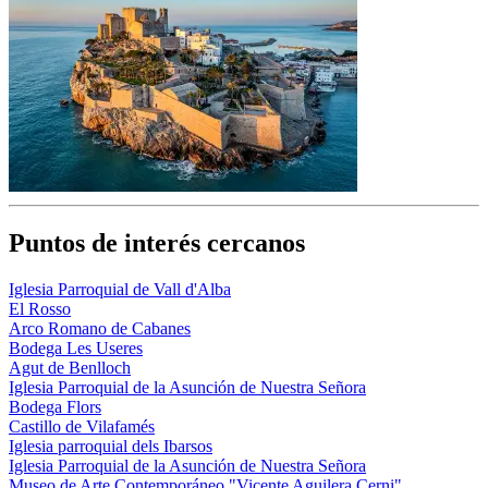
Puntos de interés cercanos
Iglesia Parroquial de Vall d'Alba
El Rosso
Arco Romano de Cabanes
Bodega Les Useres
Agut de Benlloch
Iglesia Parroquial de la Asunción de Nuestra Señora
Bodega Flors
Castillo de Vilafamés
Iglesia parroquial dels Ibarsos
Iglesia Parroquial de la Asunción de Nuestra Señora
Museo de Arte Contemporáneo "Vicente Aguilera Cerni"