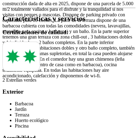
construcción dada de alta en 2025, dispone de una parcela de 5.000
m/2 totalmente vallados para el disfrute y la tranquilidad si nos
visitas con peques o mascotas. Dispone de parking privado con
Características y servicios
capacidad para 10 coches. La parte de la terraza dispone de una
barbacoa cubierta con todas las comodidades (nevera, lavavajillas,
utensilios para cocina y barbacoa) y un baño. En la parte superior
Certificaciones de calidad:
tenemos una gran terraza con zona chill-out , 3 habitaciones dobles
y 1 individual con 2 baños completos. En la parte inferior
disponemos de 2 habitaciones dobles y otro baño completo, también
disponemos de 2 camas supletorias, en total la casa pueden alojarse
hasta 13 personas. En el comedor hay una gran chimenea (leña
gratis, tanto para dentro de casa como en barbacoa), cocina
totalmente equipada. En todas las habitaciones hay aire
acondicionado, calefacción y disponemos de wi-fi.
2 Estrellas verdes
Exterior
Barbacoa
Jardín
Terraza
Huerto ecológico
Piscina
Accesibilidad