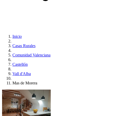
Inicio
Casas Rurales
Comunidad Valenciana
Castellón
Vall d'Alba
Mas de Morera