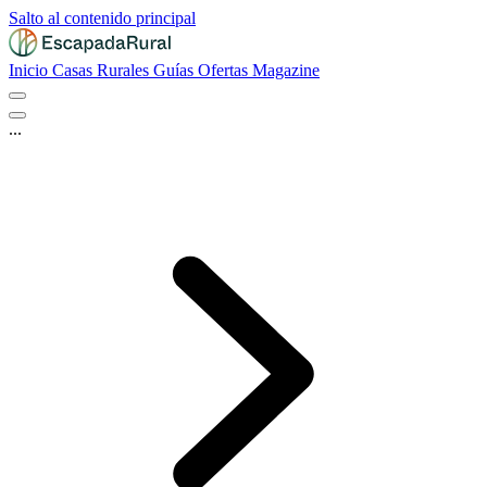
Salto al contenido principal
Inicio
Casas Rurales
Guías
Ofertas
Magazine
...