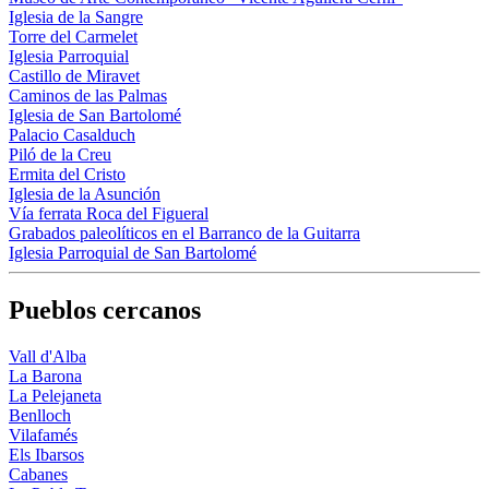
Iglesia de la Sangre
Torre del Carmelet
Iglesia Parroquial
Castillo de Miravet
Caminos de las Palmas
Iglesia de San Bartolomé
Palacio Casalduch
Piló de la Creu
Ermita del Cristo
Iglesia de la Asunción
Vía ferrata Roca del Figueral
Grabados paleolíticos en el Barranco de la Guitarra
Iglesia Parroquial de San Bartolomé
Pueblos cercanos
Vall d'Alba
La Barona
La Pelejaneta
Benlloch
Vilafamés
Els Ibarsos
Cabanes