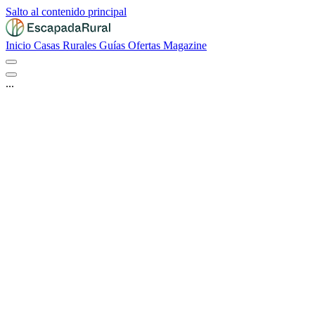
Salto al contenido principal
Inicio
Casas Rurales
Guías
Ofertas
Magazine
...