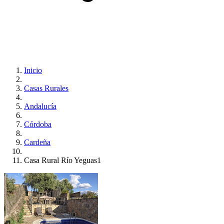
Inicio
Casas Rurales
Andalucía
Córdoba
Cardeña
Casa Rural Río Yeguas1