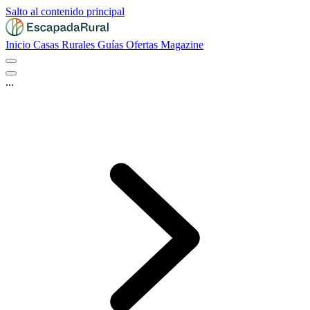
Salto al contenido principal
Inicio
Casas Rurales
Guías
Ofertas
Magazine
...