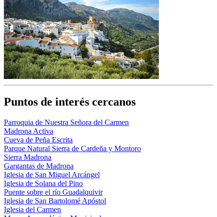
Puntos de interés cercanos
Parroquia de Nuestra Señora del Carmen
Madrona Activa
Cueva de Peña Escrita
Parque Natural Sierra de Cardeña y Montoro
Sierra Madrona
Gargantas de Madrona
Iglesia de San Miguel Arcángel
Iglesia de Solana del Pino
Puente sobre el río Guadalquivir
Iglesia de San Bartolomé Apóstol
Iglesia del Carmen