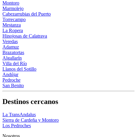
Montoro
Marmolejo
Cabezarrubias del Puerto
Torrecampo
Mestanza
La Ropera
Hinojosas de Calatrava
Veredas
Adamuz
Brazatortas
Algallarín
Villa del Río
Llanos del Sotillo
Andújar
Pedroche
San Benito
Destinos cercanos
La TransAndalus
Sierra de Cardeña y Montoro
Los Pedroches
Nosotros