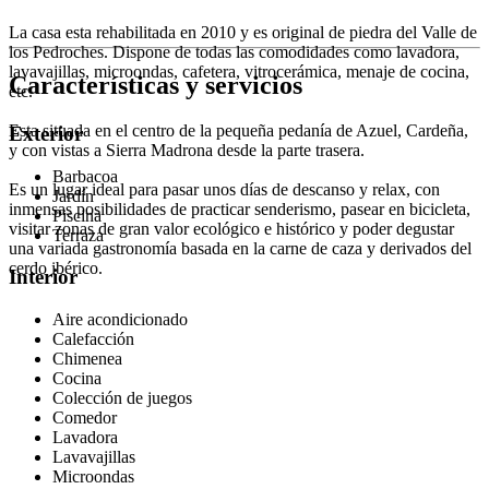
La casa esta rehabilitada en 2010 y es original de piedra del Valle de
los Pedroches. Dispone de todas las comodidades como lavadora,
lavavajillas, microondas, cafetera, vitrocerámica, menaje de cocina,
Características y servicios
etc.
Esta situada en el centro de la pequeña pedanía de Azuel, Cardeña,
Exterior
y con vistas a Sierra Madrona desde la parte trasera.
Barbacoa
Es un lugar ideal para pasar unos días de descanso y relax, con
Jardín
inmensas posibilidades de practicar senderismo, pasear en bicicleta,
Piscina
visitar zonas de gran valor ecológico e histórico y poder degustar
Terraza
una variada gastronomía basada en la carne de caza y derivados del
cerdo ibérico.
Interior
Aire acondicionado
Calefacción
Chimenea
Cocina
Colección de juegos
Comedor
Lavadora
Lavavajillas
Microondas