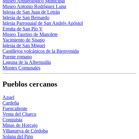
Museo Arqueológico Municipal
Museo Antonio Rodríguez Luna
Iglesia de San Juan de Letrán
Iglesia de San Bernardo
Iglesia Parroquial de San Andrés Apóstol
Ermita de San Pío V
Museo Taurino de Manolete
Yacimiento de Sisapo
Iglesia de San Miguel
Castillejos volcánicos de la Bienvenida
Puente romano
Laguna de la Alberquilla
Montes Comunales
Pueblos cercanos
Azuel
Cardeña
Fuencaliente
Venta del Charco
Conquista
Minas de Horcajo
Villanueva de Córdoba
Solana del Pino