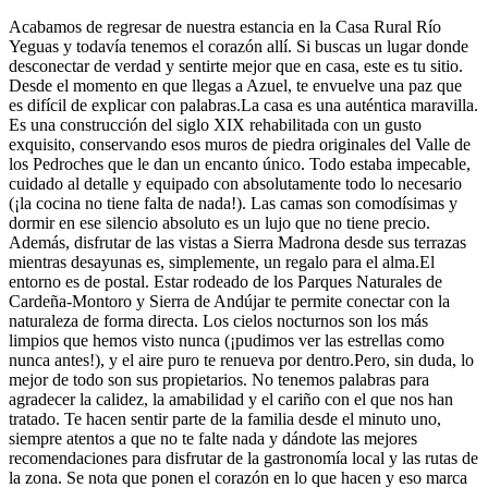
​Acabamos de regresar de nuestra estancia en la Casa Rural Río
Yeguas y todavía tenemos el corazón allí. Si buscas un lugar donde
desconectar de verdad y sentirte mejor que en casa, este es tu sitio.
Desde el momento en que llegas a Azuel, te envuelve una paz que
es difícil de explicar con palabras. ​La casa es una auténtica maravilla.
Es una construcción del siglo XIX rehabilitada con un gusto
exquisito, conservando esos muros de piedra originales del Valle de
los Pedroches que le dan un encanto único. Todo estaba impecable,
cuidado al detalle y equipado con absolutamente todo lo necesario
(¡la cocina no tiene falta de nada!). Las camas son comodísimas y
dormir en ese silencio absoluto es un lujo que no tiene precio.
Además, disfrutar de las vistas a Sierra Madrona desde sus terrazas
mientras desayunas es, simplemente, un regalo para el alma. ​El
entorno es de postal. Estar rodeado de los Parques Naturales de
Cardeña-Montoro y Sierra de Andújar te permite conectar con la
naturaleza de forma directa. Los cielos nocturnos son los más
limpios que hemos visto nunca (¡pudimos ver las estrellas como
nunca antes!), y el aire puro te renueva por dentro. ​Pero, sin duda, lo
mejor de todo son sus propietarios. No tenemos palabras para
agradecer la calidez, la amabilidad y el cariño con el que nos han
tratado. Te hacen sentir parte de la familia desde el minuto uno,
siempre atentos a que no te falte nada y dándote las mejores
recomendaciones para disfrutar de la gastronomía local y las rutas de
la zona. Se nota que ponen el corazón en lo que hacen y eso marca