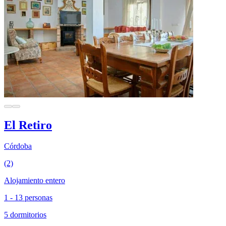
El Retiro
Córdoba
(2)
Alojamiento entero
1 - 13 personas
5 dormitorios