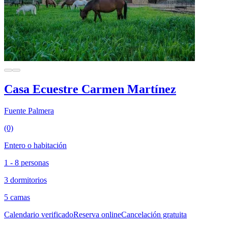
Casa Ecuestre Carmen Martínez
Fuente Palmera
(0)
Entero o habitación
1 - 8 personas
3 dormitorios
5 camas
Calendario verificado
Reserva online
Cancelación gratuita