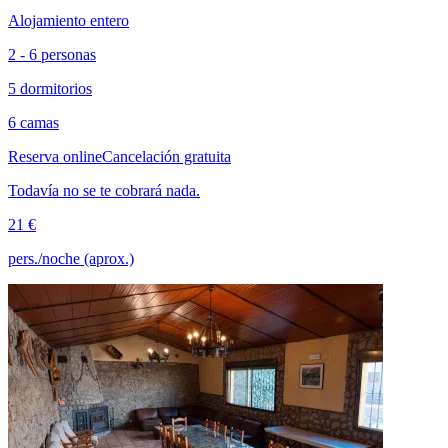
Alojamiento entero
2 - 6 personas
5 dormitorios
6 camas
Reserva online
Cancelación gratuita
Todavía no se te cobrará nada.
21 €
pers./noche (aprox.)