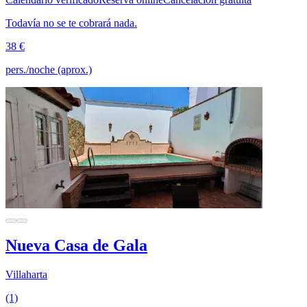
Todavía no se te cobrará nada.
38 €
pers./noche (aprox.)
Nueva Casa de Gala
Villaharta
(1)