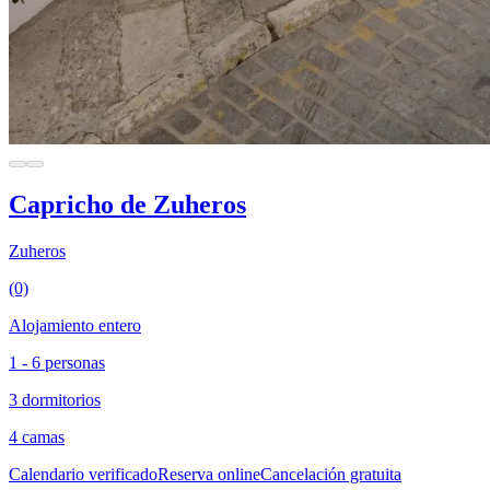
Capricho de Zuheros
Zuheros
(0)
Alojamiento entero
1 - 6 personas
3 dormitorios
4 camas
Calendario verificado
Reserva online
Cancelación gratuita