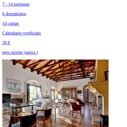
7 - 14 personas
6 dormitorios
14 camas
Calendario verificado
30 €
pers./noche (aprox.)