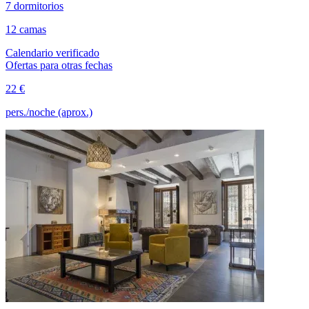
7 dormitorios
12 camas
Calendario verificado
Ofertas para otras fechas
22 €
pers./noche (aprox.)