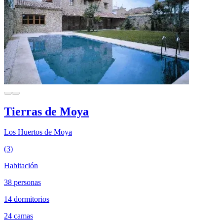
Tierras de Moya
Los Huertos de Moya
(3)
Habitación
38 personas
14 dormitorios
24 camas