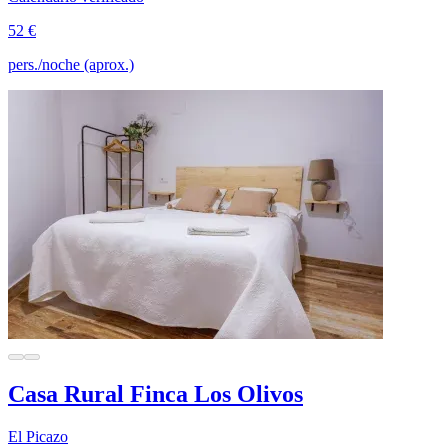
52 €
pers./noche (aprox.)
Casa Rural Finca Los Olivos
El Picazo