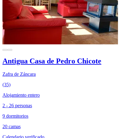
Antigua Casa de Pedro Chicote
Zafra de Záncara
(35)
Alojamiento entero
2 - 26 personas
9 dormitorios
20 camas
Calendario verificado