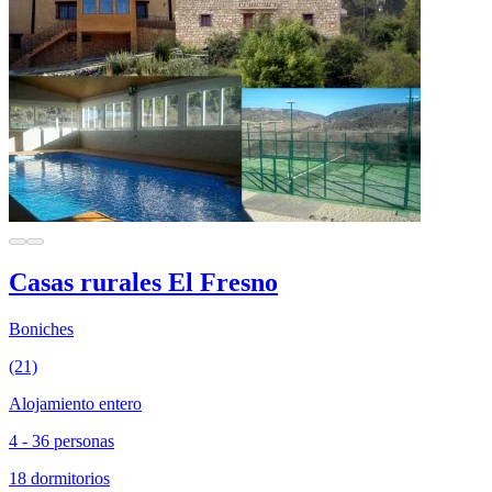
Casas rurales El Fresno
Boniches
(21)
Alojamiento entero
4 - 36 personas
18 dormitorios