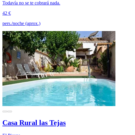
Todavía no se te cobrará nada.
42 €
pers./noche (aprox.)
Casa Rural las Tejas