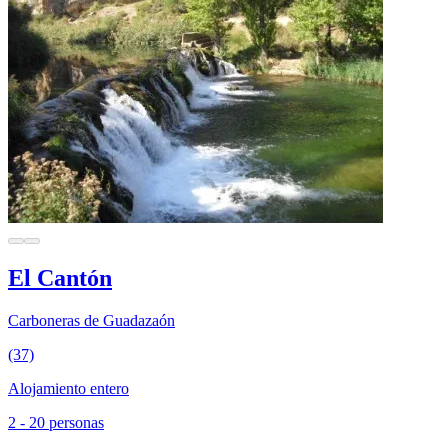
El Cantón
Carboneras de Guadazaón
(37)
Alojamiento entero
2 - 20 personas