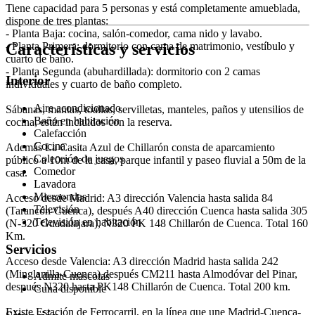
Tiene capacidad para 5 personas y está completamente amueblada,
dispone de tres plantas:
- Planta Baja: cocina, salón-comedor, cama nido y lavabo.
Características y servicios
- Planta Primera: dormitorio con cama de matrimonio, vestíbulo y
cuarto de baño.
- Planta Segunda (abuhardillada): dormitorio con 2 camas
Interior
individuales y cuarto de baño completo.
Aire acondicionado
Sábanas, mantas, toallas, servilletas, manteles, paños y utensilios de
Baño en habitación
cocina, están incluidos con la reserva.
Calefacción
Cocina
Además La Casita Azul de Chillarón consta de aparcamiento
Colección de juegos
público a 10m de la casa, parque infantil y paseo fluvial a 50m de la
Comedor
casa.
Lavadora
Microondas
Acceso desde Madrid: A3 dirección Valencia hasta salida 84
Televisión
(Tarancón-Cuenca), después A40 dirección Cuenca hasta salida 305
Televisión en habitación
(N-320 Guadalajara), N320 PK 148 Chillarón de Cuenca. Total 160
Km.
Servicios
Acceso desde Valencia: A3 dirección Madrid hasta salida 242
(Minglanilla-Cuenca),después CM211 hasta Almodóvar del Pinar,
Admite mascotas
después N320 hasta PK148 Chillarón de Cuenca. Total 200 km.
Cuna disponible
Existe Estación de Ferrocarril, en la línea que une Madrid-Cuenca-