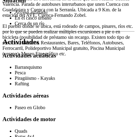
Situación
Valencia. Parada de autobuses interurbanos que unen Cuenca con
Guadalajara y Cuenca con la Serranía. Ubicada a 9 Km. de la
Acceso asfaltado
estación del AVE, Cuenca-Fernando Zobel.
En el casco urbano
Cerca de un río
El pueblo dónde se ubica, está rodeado de campos, pinares, ríos etc.
por lo que se pueden realizar múltiples excursiones a pie o en
bicicleta (posibilidad de préstamo sin recargo. Existen todo tipo de
Actividades
servicios, Médicos, Restaurantes, Bares, Teléfonos, Autobuses,
Ferrocarril, Polideportivo Municipal gratuito, Piscina Municipal
(verano), Museo Etnográfico etc.
Actividades acuáticas
Barranquismo
Pesca
Piragüismo - Kayaks
Rafting
Actividades aéreas
Paseo en Globo
Actividades de motor
Quads
Rutas 4x4