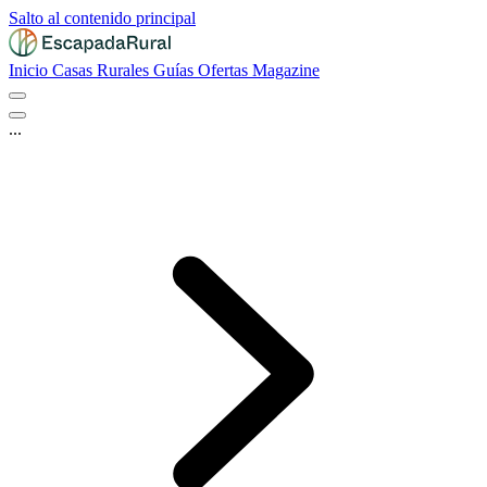
Salto al contenido principal
Inicio
Casas Rurales
Guías
Ofertas
Magazine
...