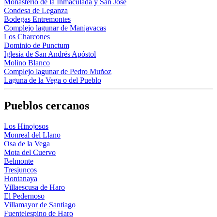
Monasterio de la Inmaculada y San José
Condesa de Leganza
Bodegas Entremontes
Complejo lagunar de Manjavacas
Los Charcones
Dominio de Punctum
Iglesia de San Andrés Apóstol
Molino Blanco
Complejo lagunar de Pedro Muñoz
Laguna de la Vega o del Pueblo
Pueblos cercanos
Los Hinojosos
Monreal del Llano
Osa de la Vega
Mota del Cuervo
Belmonte
Tresjuncos
Hontanaya
Villaescusa de Haro
El Pedernoso
Villamayor de Santiago
Fuentelespino de Haro