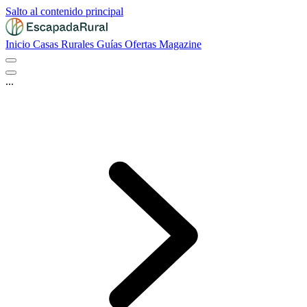
Salto al contenido principal
Inicio
Casas Rurales
Guías
Ofertas
Magazine
...