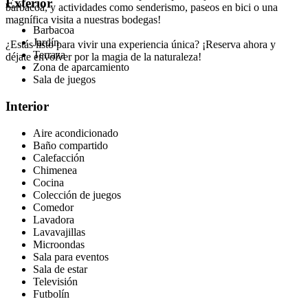
Exterior
barbacoa, y actividades como senderismo, paseos en bici o una
magnífica visita a nuestras bodegas!
Barbacoa
Jardín
¿Estás listo para vivir una experiencia única? ¡Reserva ahora y
Terraza
déjate envolver por la magia de la naturaleza!
Zona de aparcamiento
Sala de juegos
Interior
Aire acondicionado
Baño compartido
Calefacción
Chimenea
Cocina
Colección de juegos
Comedor
Lavadora
Lavavajillas
Microondas
Sala para eventos
Sala de estar
Televisión
Futbolín