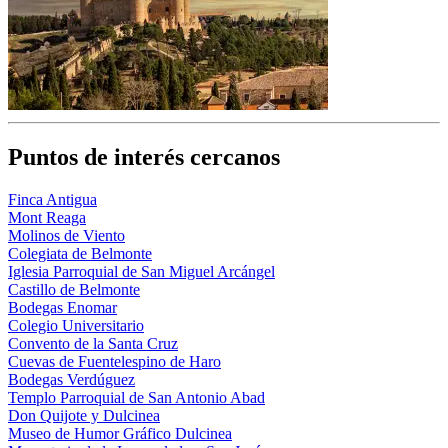
Puntos de interés cercanos
Finca Antigua
Mont Reaga
Molinos de Viento
Colegiata de Belmonte
Iglesia Parroquial de San Miguel Arcángel
Castillo de Belmonte
Bodegas Enomar
Colegio Universitario
Convento de la Santa Cruz
Cuevas de Fuentelespino de Haro
Bodegas Verdúguez
Templo Parroquial de San Antonio Abad
Don Quijote y Dulcinea
Museo de Humor Gráfico Dulcinea