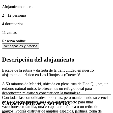
Alojamiento entero
2 - 12 personas
4 dormitorios
11 camas
Reserva online
Ver espacios y precios
Descripción del alojamiento
Escapa de la rutina y disfruta de la tranquilidad en nuestro
alojamiento turístico en Los Hinojosos (Cuenca)!
A 50 minutos de Madrid, ubicada en plena ruta de Don Quijote, un
entorno natural único, te ofrecemos un refugio ideal para
desconectar, relajarte y conectar con la naturaleza.
Con todas las comodidades modernas, pero manteniendo su esencia
Características y servicios
de La Mancha, nuestra casa es el lugar perfecto para unas
vacaciones en familia, una escapada romántica o un retiro de
amigos. Podrás disfrutar de amplios espacios, jardines, zona de