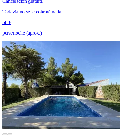
Cancelación gratuita
Todavía no se te cobrará nada.
58 €
pers./noche (aprox.)