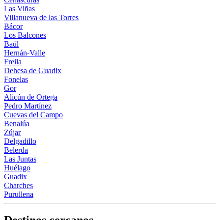
Las Viñas
Villanueva de las Torres
Bácor
Los Balcones
Baúl
Hernán-Valle
Freila
Dehesa de Guadix
Fonelas
Gor
Alicún de Ortega
Pedro Martínez
Cuevas del Campo
Benalúa
Zújar
Delgadillo
Belerda
Las Juntas
Huélago
Guadix
Charches
Purullena