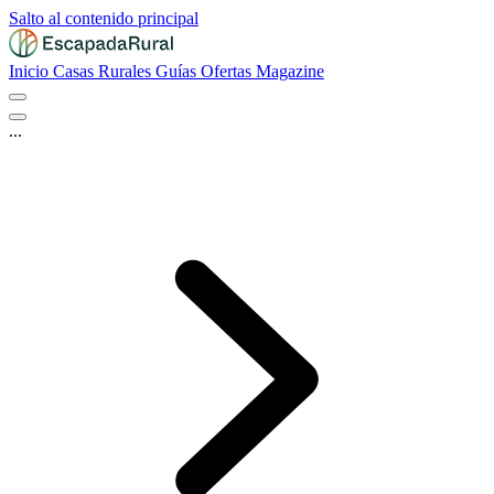
Salto al contenido principal
Inicio
Casas Rurales
Guías
Ofertas
Magazine
...