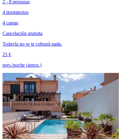
2 - 8 personas
4 dormitorios
4 camas
Cancelación gratuita
Todavía no se te cobrará nada.
25 €
pers./noche (aprox.)