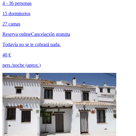
4 - 36 personas
15 dormitorios
27 camas
Reserva online
Cancelación gratuita
Todavía no se te cobrará nada.
40 €
pers./noche (aprox.)