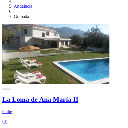
Andalucía
Granada
La Loma de Ana María II
Chite
(4)