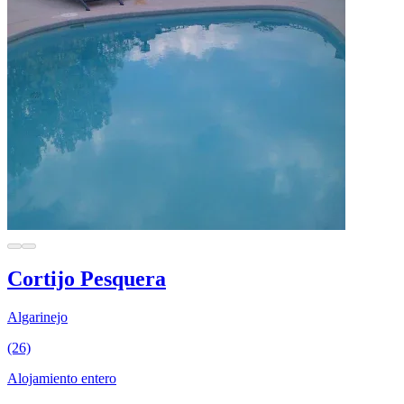
Cortijo Pesquera
Algarinejo
(26)
Alojamiento entero