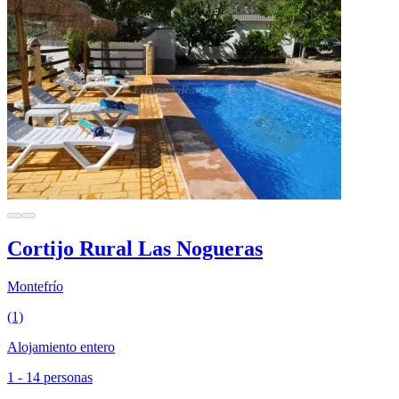
Cortijo Rural Las Nogueras
Montefrío
(1)
Alojamiento entero
1 - 14 personas