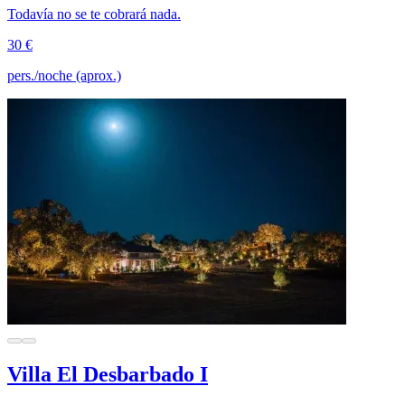
Todavía no se te cobrará nada.
30 €
pers./noche (aprox.)
Villa El Desbarbado I