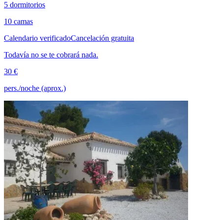
5 dormitorios
10 camas
Calendario verificado
Cancelación gratuita
Todavía no se te cobrará nada.
30 €
pers./noche (aprox.)