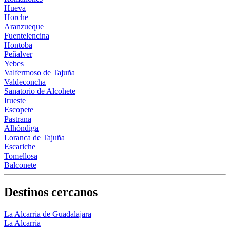
Hueva
Horche
Aranzueque
Fuentelencina
Hontoba
Peñalver
Yebes
Valfermoso de Tajuña
Valdeconcha
Sanatorio de Alcohete
Irueste
Escopete
Pastrana
Alhóndiga
Loranca de Tajuña
Escariche
Tomellosa
Balconete
Destinos cercanos
La Alcarria de Guadalajara
La Alcarria