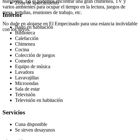
huéspedes. En él podemos encontrar una gran chimenea, TV y
Zona de aparcamiento
varios ambientes para ocupar el tiempo en la lectura, juegos de
mesa, tertulias, reuniones de trabajo, etc.
Interior
No dude en alojarse en El Empecinado para una estancia inolvidable
Baño en habitación
con los suyos.
Biblioteca
Calefacción
Chimenea
Cocina
Colección de juegos
Comedor
Equipo de música
Lavadora
Lavavajillas
Microondas
Sala de estar
Televisión
Televisión en habitación
Servicios
Cuna disponible
Se sirven desayunos