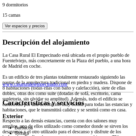
9 dormitorios
15 camas
Ver espacios y precios
Descripción del alojamiento
La Casa Rural El Empecinado está ubicada en el propio pueblo de
Fuentelviejo, más concretamente en la Plaza del pueblo, a una hora
de Madrid en coche.
Es un edificio de tres plantas totalmente restaurado siguiendo las
pautas de la arquitectura tradicional en piedra y madera. Dispone de
www.casaruralelempecinado.com
8 habitaciones (todas ellas con baño y calefacción), siete de ellas
dobles, otras dos como suite (dotadas de sofá, escritorio, cama
supletoria, sin olvidar su amplitud). Además, todo el edificio se
Características y servicios
caracteriza por una decoración muy bonita para todas las estancias y
habitaciones, que le transmitirá calidez y se sentirá como en casa.
Exterior
Respecto a las demás estancias, cuenta con dos salones muy
amplios, uno de ellos utilizado como comedor donde se sirven los
Barbacoa
desayunos y el otro utilizado para el descanso y disfrute de los
Terraza