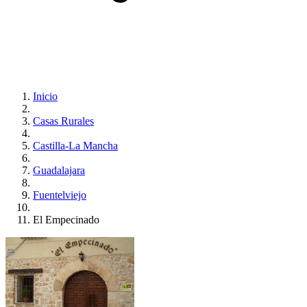
Inicio
Casas Rurales
Castilla-La Mancha
Guadalajara
Fuentelviejo
El Empecinado