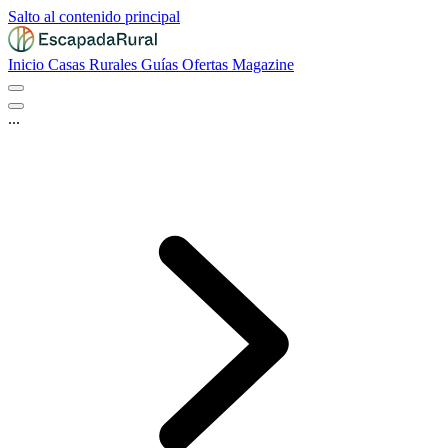
Salto al contenido principal
Inicio
Casas Rurales
Guías
Ofertas
Magazine
...