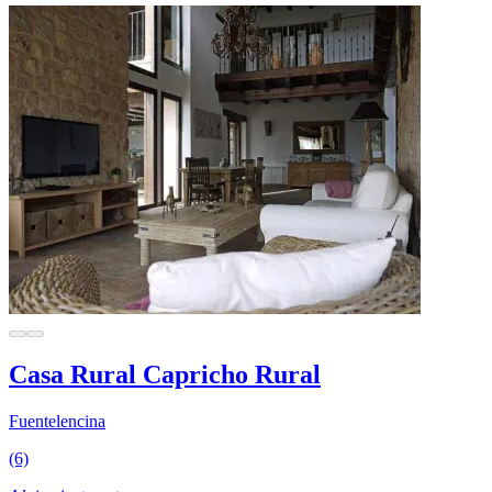
Casa Rural Capricho Rural
Fuentelencina
(6)