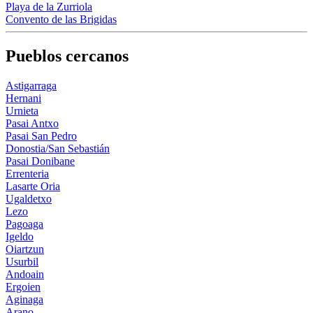
Playa de la Zurriola
Convento de las Brigidas
Pueblos cercanos
Astigarraga
Hernani
Urnieta
Pasai Antxo
Pasai San Pedro
Donostia/San Sebastián
Pasai Donibane
Errenteria
Lasarte Oria
Ugaldetxo
Lezo
Pagoaga
Igeldo
Oiartzun
Usurbil
Andoain
Ergoien
Aginaga
Arano