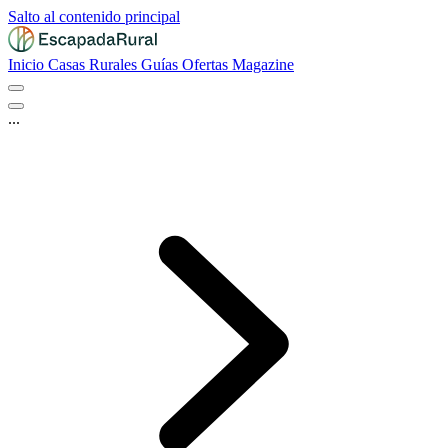
Salto al contenido principal
Inicio
Casas Rurales
Guías
Ofertas
Magazine
...