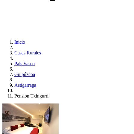
Inicio
Casas Rurales
País Vasco
Guipúzcoa
Astigarraga
Pension Txingurri