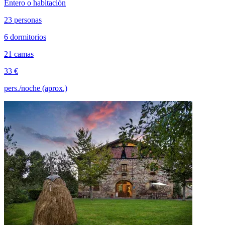
Entero o habitación
23 personas
6 dormitorios
21 camas
33 €
pers./noche (aprox.)