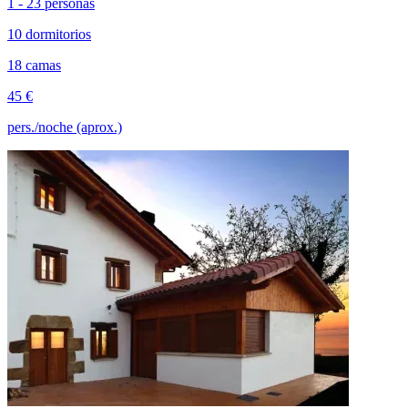
1 - 23 personas
10 dormitorios
18 camas
45 €
pers./noche (aprox.)