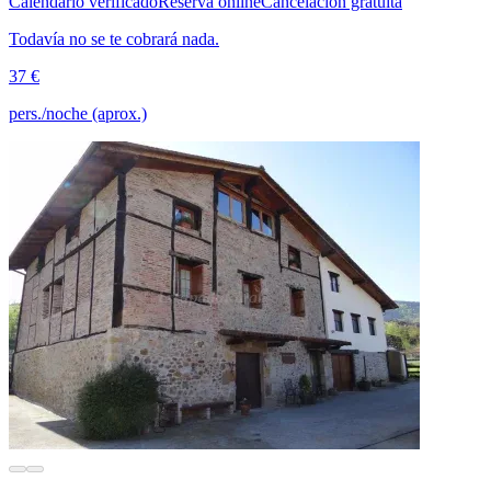
Calendario verificado
Reserva online
Cancelación gratuita
Todavía no se te cobrará nada.
37 €
pers./noche (aprox.)