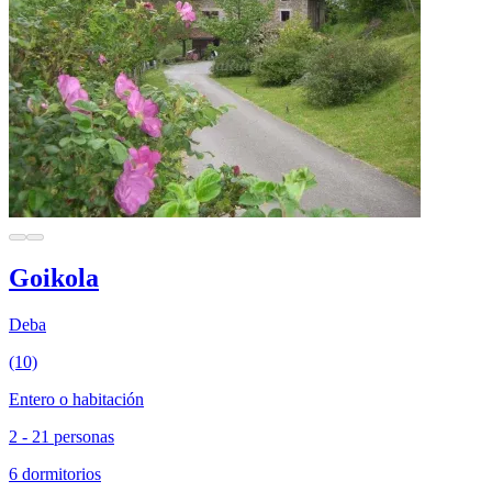
Goikola
Deba
(10)
Entero o habitación
2 - 21 personas
6 dormitorios