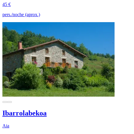
45 €
pers./noche (aprox.)
Ibarrolabekoa
Aia