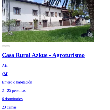
Casa Rural Azkue - Agroturismo
Aia
(34)
Entero o habitación
2 - 25 personas
6 dormitorios
23 camas