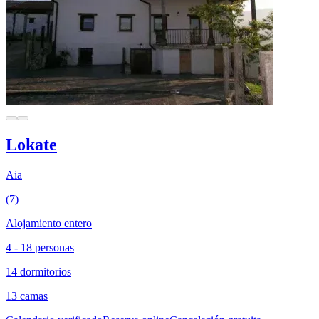
Lokate
Aia
(7)
Alojamiento entero
4 - 18 personas
14 dormitorios
13 camas