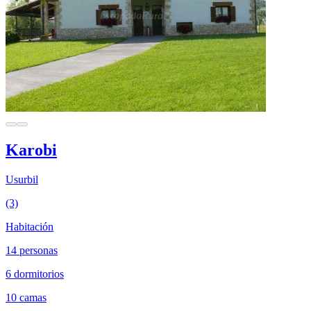
Karobi
Usurbil
(3)
Habitación
14 personas
6 dormitorios
10 camas