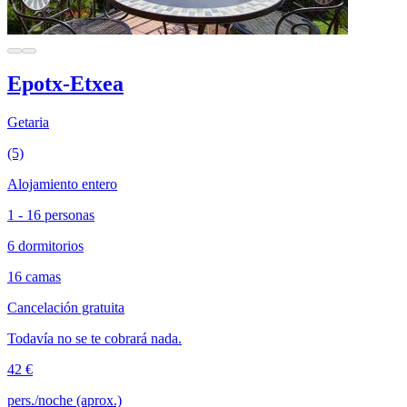
Epotx-Etxea
Getaria
(5)
Alojamiento entero
1 - 16 personas
6 dormitorios
16 camas
Cancelación gratuita
Todavía no se te cobrará nada.
42 €
pers./noche (aprox.)