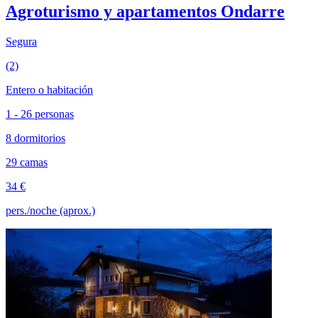
Agroturismo y apartamentos Ondarre
Segura
(2)
Entero o habitación
1 - 26 personas
8 dormitorios
29 camas
34 €
pers./noche (aprox.)