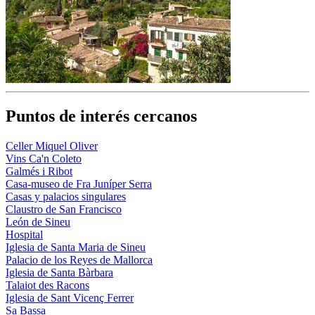
Puntos de interés cercanos
Celler Miquel Oliver
Vins Ca'n Coleto
Galmés i Ribot
Casa-museo de Fra Juníper Serra
Casas y palacios singulares
Claustro de San Francisco
León de Sineu
Hospital
Iglesia de Santa Maria de Sineu
Palacio de los Reyes de Mallorca
Iglesia de Santa Bàrbara
Talaiot des Racons
Iglesia de Sant Vicenç Ferrer
Sa Bassa