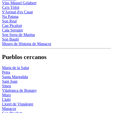
Vins Miquel Gelabert
Ca'n Tòfol
S'Arenal d'es Casat
Na Patana
Son Real
Can Picafort
Cala Serralot
Son Serra de Marina
Son Bauló
Museo de Historia de Manacor
Pueblos cercanos
Maria de la Salut
Petra
Santa Margalida
Sant Joan
Sineu
Vilafranca de Bonany
Muro
Llubí
Lloret de Vistalegre
Manacor