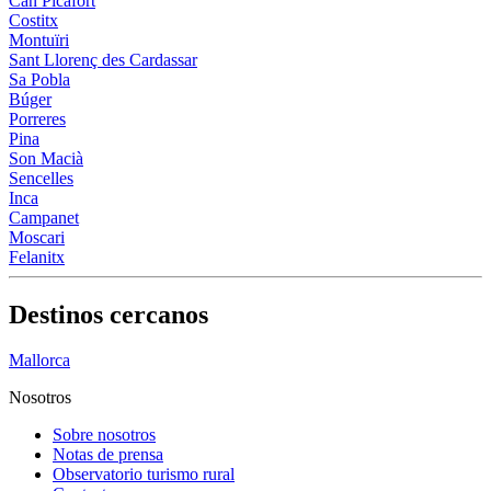
Can Picafort
Costitx
Montuïri
Sant Llorenç des Cardassar
Sa Pobla
Búger
Porreres
Pina
Son Macià
Sencelles
Inca
Campanet
Moscari
Felanitx
Destinos cercanos
Mallorca
Nosotros
Sobre nosotros
Notas de prensa
Observatorio turismo rural