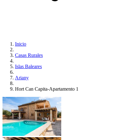
Inicio
Casas Rurales
Islas Baleares
Ariany
Hort Can Capita-Apartamento 1