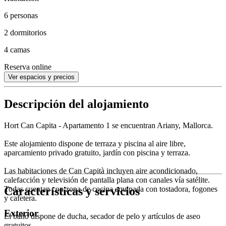
6 personas
2 dormitorios
4 camas
Reserva online
Ver espacios y precios
Descripción del alojamiento
Hort Can Capita - Apartamento 1 se encuentran Ariany, Mallorca.
Este alojamiento dispone de terraza y piscina al aire libre,
aparcamiento privado gratuito, jardín con piscina y terraza.
Las habitaciones de Can Capità incluyen aire acondicionado,
calefacción y televisión de pantalla plana con canales vía satélite.
Características y servicios
Todas cuentan con zona de cocina equipada con tostadora, fogones
y cafetera.
Exterior
El baño dispone de ducha, secador de pelo y artículos de aseo
gratuitos.