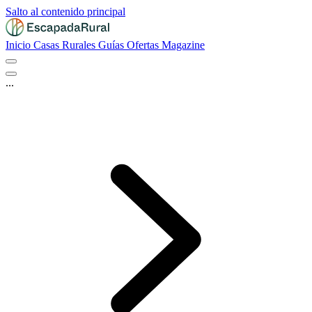
Salto al contenido principal
Inicio
Casas Rurales
Guías
Ofertas
Magazine
...