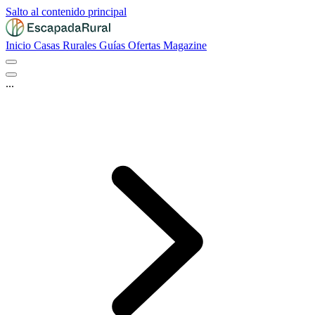
Salto al contenido principal
Inicio
Casas Rurales
Guías
Ofertas
Magazine
...