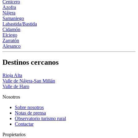
Cenicero
Azofra
Nájera
Samaniego
Labastida/Bastida
Cidamón
Elciego
Zarratón
Alesanco
Destinos cercanos
Rioja Alta
Valle de Nájera-San Millán
Valle de Haro
Nosotros
Sobre nosotros
Notas de prensa
Observatorio turismo rural
Contactar
Propietarios