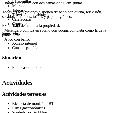
Lavavajillas
1 habitación doble con dos camas de 90 cm. juntas.
Microondas
Televisión
Todas las habitaciones disponen de baño con ducha, televisión,
Televisión en habitación
secador, amenities, toallas y papel higiénico.
Calefacción
Comedor
Extras bajo demanda a la propiedad:
- Merendero con luz en sótano con cocina completa como la de la
Servicios
planta baja.
- Ático con baño.
Acceso internet
Cuna disponible
Situación
En el casco urbano
Actividades
Actividades terrestres
Bicicleta de montaña - BTT
Rutas gastronómicas
Senderismo - trekking