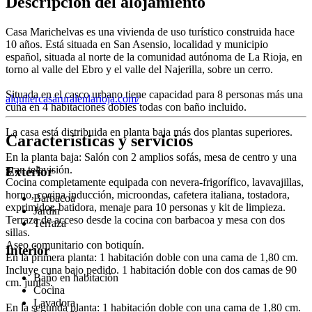
Descripción del alojamiento
Casa Marichelvas es una vivienda de uso turístico construida hace
10 años. Está situada en San Asensio, localidad y municipio
español, situada al norte de la comunidad autónoma de La Rioja, en
torno al valle del Ebro y el valle del Najerilla, sobre un cerro.
Situada en el casco urbano tiene capacidad para 8 personas más una
alquilercasaruralenlarioja.com/
cuna en 4 habitaciones dobles todas con baño incluido.
La casa está distribuida en planta baja más dos plantas superiores.
Características y servicios
En la planta baja: Salón con 2 amplios sofás, mesa de centro y una
gran televisión.
Exterior
Cocina completamente equipada con nevera-frigorífico, lavavajillas,
horno, cocina inducción, microondas, cafetera italiana, tostadora,
Barbacoa
exprimidor, batidora, menaje para 10 personas y kit de limpieza.
Jardín
Terraza de acceso desde la cocina con barbacoa y mesa con dos
Terraza
sillas.
Aseo comunitario con botiquín.
Interior
En la primera planta: 1 habitación doble con una cama de 1,80 cm.
Incluye cuna bajo pedido. 1 habitación doble con dos camas de 90
Baño en habitación
cm. juntas.
Cocina
Lavadora
En la segunda planta: 1 habitación doble con una cama de 1,80 cm.