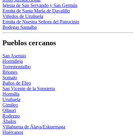
Iglesia de San Servando y San Germán
Ermita de Santa María de Davalillo
Viñedos de Uruñuela
Ermita de Nuestra Señora del Patrocinio
Bodegas Santalba
Pueblos cercanos
San Asensio
Hormilleja
Torremontalbo
Briones
Somalo
Baños de Ebro
San Vicente de la Sonsierra
Hormilla
Uruñuela
Gimileo
Ollauri
Rodezno
Ábalos
Villabuena de Álava/Eskuernaga
Huércanos