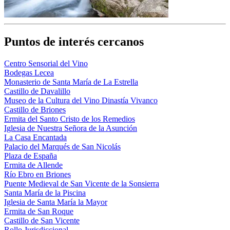
Puntos de interés cercanos
Centro Sensorial del Vino
Bodegas Lecea
Monasterio de Santa María de La Estrella
Castillo de Davalillo
Museo de la Cultura del Vino Dinastía Vivanco
Castillo de Briones
Ermita del Santo Cristo de los Remedios
Iglesia de Nuestra Señora de la Asunción
La Casa Encantada
Palacio del Marqués de San Nicolás
Plaza de España
Ermita de Allende
Río Ebro en Briones
Puente Medieval de San Vicente de la Sonsierra
Santa María de la Piscina
Iglesia de Santa María la Mayor
Ermita de San Roque
Castillo de San Vicente
Rollo Jurisdiccional