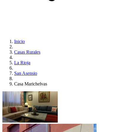
Inicio
Casas Rurales
La Rioja
San Asensio
Casa Marichelvas