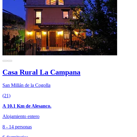
Casa Rural La Campana
San Millán de la Cogolla
(21)
A 10.1 Km de Alesanco.
Alojamiento entero
8 - 14 personas