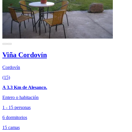
Viña Cordovín
Cordovín
(15)
A 3.3 Km de Alesanco.
Entero o habitación
1 - 15 personas
6 dormitorios
15 camas