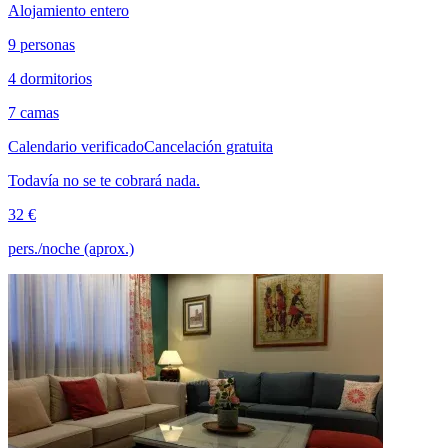
Alojamiento entero
9 personas
4 dormitorios
7 camas
Calendario verificado
Cancelación gratuita
Todavía no se te cobrará nada.
32 €
pers./noche (aprox.)