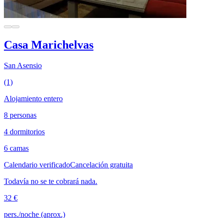
Casa Marichelvas
San Asensio
(1)
Alojamiento entero
8 personas
4 dormitorios
6 camas
Calendario verificado
Cancelación gratuita
Todavía no se te cobrará nada.
32 €
pers./noche (aprox.)