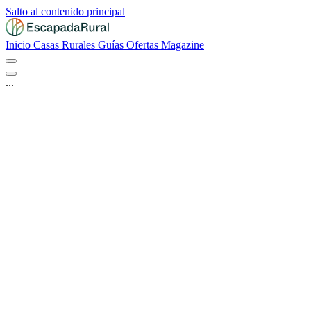
Salto al contenido principal
Inicio
Casas Rurales
Guías
Ofertas
Magazine
...