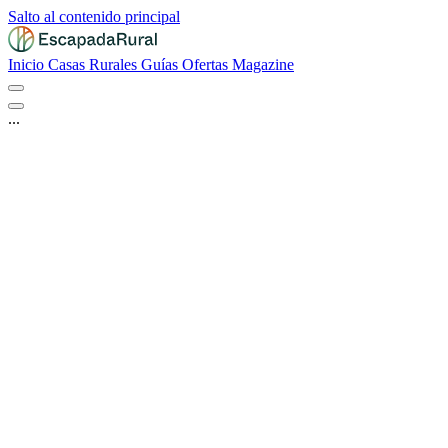
Salto al contenido principal
Inicio
Casas Rurales
Guías
Ofertas
Magazine
...