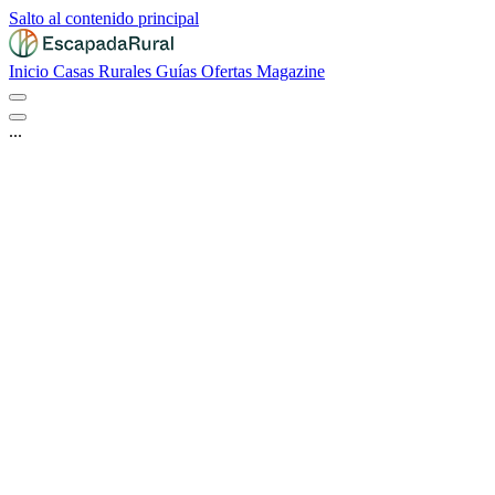
Salto al contenido principal
Inicio
Casas Rurales
Guías
Ofertas
Magazine
...