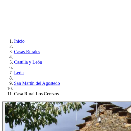
Inicio
Casas Rurales
Castilla y León
León
San Martín del Agostedo
Casa Rural Los Cerezos