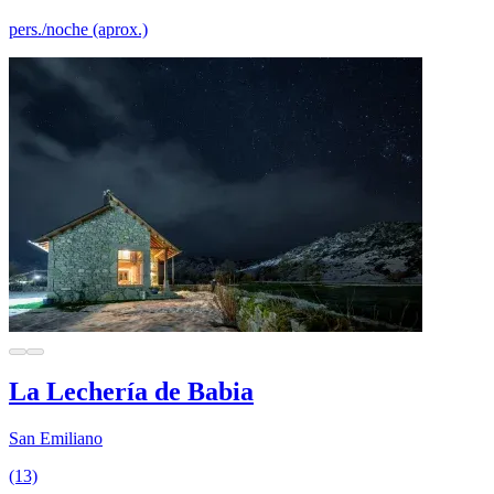
pers./noche (aprox.)
La Lechería de Babia
San Emiliano
(13)