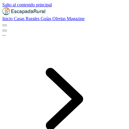
Salto al contenido principal
Inicio
Casas Rurales
Guías
Ofertas
Magazine
...