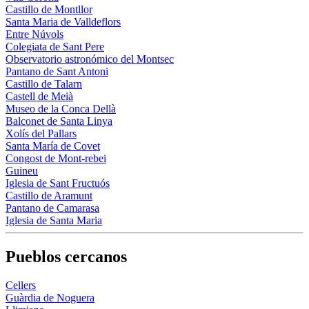
Castillo de Montllor
Santa Maria de Valldeflors
Entre Núvols
Colegiata de Sant Pere
Observatorio astronómico del Montsec
Pantano de Sant Antoni
Castillo de Talarn
Castell de Meià
Museo de la Conca Dellà
Balconet de Santa Linya
Xolís del Pallars
Santa María de Covet
Congost de Mont-rebei
Guineu
Iglesia de Sant Fructuós
Castillo de Aramunt
Pantano de Camarasa
Iglesia de Santa Maria
Pueblos cercanos
Cellers
Guàrdia de Noguera