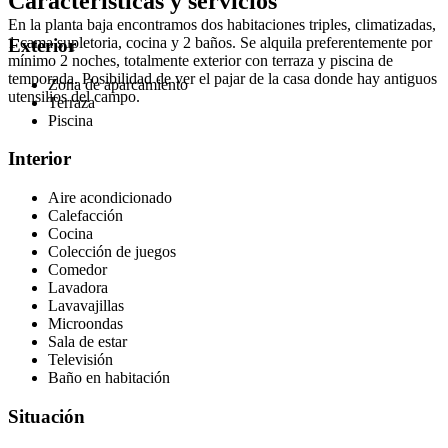
Características y servicios
En la planta baja encontramos dos habitaciones triples, climatizadas,
1 cama supletoria, cocina y 2 baños. Se alquila preferentemente por
Exterior
mínimo 2 noches, totalmente exterior con terraza y piscina de
temporada. Posibilidad de ver el pajar de la casa donde hay antiguos
Zona de aparcamiento
utensilios del campo.
Terraza
Piscina
Interior
Aire acondicionado
Calefacción
Cocina
Colección de juegos
Comedor
Lavadora
Lavavajillas
Microondas
Sala de estar
Televisión
Baño en habitación
Situación