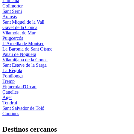
Llimiana
Collmorter
Sant Serni
Aransís
Sant Miquel de la Vall
Gavet de la Conca
Vilamolat de Mur
Puigcercós
L'Ametlla de Montsec
La Baronia de Sant Oïsme
Palau de Noguera
Vilamitjana de la Conca
Sant Esteve de la Sarga
La Règola
Fontllonga
Tremp
Figuerola d'Orcau
Canelles
Àger
Tendrui
Sant Salvador de Toló
Conques
Destinos cercanos