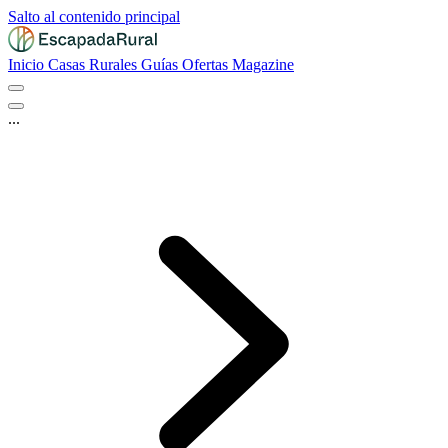
Salto al contenido principal
Inicio
Casas Rurales
Guías
Ofertas
Magazine
...