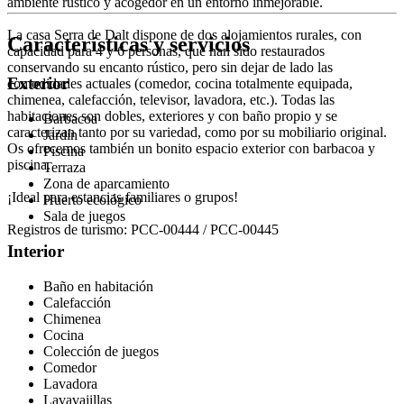
ambiente rústico y acogedor en un entorno inmejorable.
La casa Serra de Dalt dispone de dos alojamientos rurales, con
Características y servicios
capacidad para 4 y 6 personas, que han sido restaurados
conservando su encanto rústico, pero sin dejar de lado las
Exterior
comodidades actuales (comedor, cocina totalmente equipada,
chimenea, calefacción, televisor, lavadora, etc.). Todas las
habitaciones son dobles, exteriores y con baño propio y se
Barbacoa
caracterizan tanto por su variedad, como por su mobiliario original.
Jardín
Os ofrecemos también un bonito espacio exterior con barbacoa y
Piscina
piscina.
Terraza
Zona de aparcamiento
¡Ideal para estancias familiares o grupos!
Huerto ecológico
Sala de juegos
Registros de turismo: PCC-00444 / PCC-00445
Interior
Baño en habitación
Calefacción
Chimenea
Cocina
Colección de juegos
Comedor
Lavadora
Lavavajillas