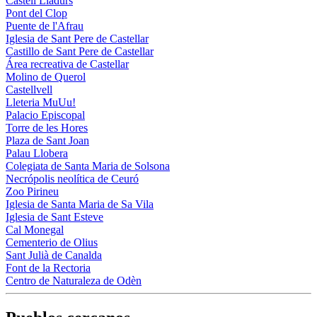
Castell Lladurs
Pont del Clop
Puente de l'Afrau
Iglesia de Sant Pere de Castellar
Castillo de Sant Pere de Castellar
Área recreativa de Castellar
Molino de Querol
Castellvell
Lleteria MuUu!
Palacio Episcopal
Torre de les Hores
Plaza de Sant Joan
Palau Llobera
Colegiata de Santa Maria de Solsona
Necrópolis neolítica de Ceuró
Zoo Pirineu
Iglesia de Santa Maria de Sa Vila
Iglesia de Sant Esteve
Cal Monegal
Cementerio de Olius
Sant Julià de Canalda
Font de la Rectoria
Centro de Naturaleza de Odèn