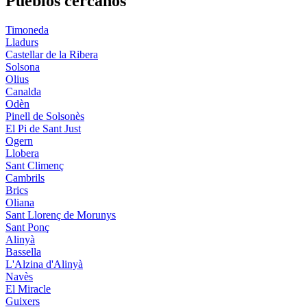
Pueblos cercanos
Timoneda
Lladurs
Castellar de la Ribera
Solsona
Olius
Canalda
Odèn
Pinell de Solsonès
El Pi de Sant Just
Ogern
Llobera
Sant Climenç
Cambrils
Brics
Oliana
Sant Llorenç de Morunys
Sant Ponç
Alinyà
Bassella
L'Alzina d'Alinyà
Navès
El Miracle
Guixers