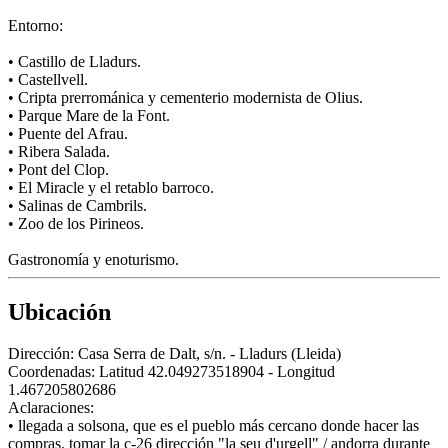
Entorno:
• Castillo de Lladurs.
• Castellvell.
• Cripta prerrománica y cementerio modernista de Olius.
• Parque Mare de la Font.
• Puente del Afrau.
• Ribera Salada.
• Pont del Clop.
• El Miracle y el retablo barroco.
• Salinas de Cambrils.
• Zoo de los Pirineos.
Gastronomía y enoturismo.
Ubicación
Dirección:
Casa Serra de Dalt, s/n. - Lladurs (Lleida)
Coordenadas:
Latitud 42.049273518904 - Longitud
1.467205802686
Aclaraciones:
• llegada a solsona, que es el pueblo más cercano donde hacer las
compras. tomar la c-26 dirección "la seu d'urgell" / andorra durante