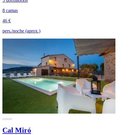
5 dormitorios
8 camas
46 €
pers./noche (aprox.)
Cal Miró