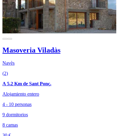
Masoveria Viladàs
Navès
(2)
A 5.2 Km de Sant Ponç.
Alojamiento entero
4 - 10 personas
9 dormitorios
8 camas
30 €