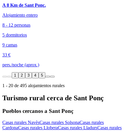
A 8 Km de Sant Ponç.
Alojamiento entero
8 - 12 personas
5 dormitorios
9 camas
33 €
pers./noche (aprox.)
1
2
3
4
5
1 - 20 de 495 alojamientos rurales
Turismo rural cerca de Sant Ponç
Pueblos cercanos a Sant Ponç
Casas rurales Navès
Casas rurales Solsona
Casas rurales
Cardona
Casas rurales Llobera
Casas rurales Lladurs
Casas rurales