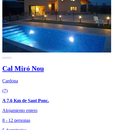
Cal Miró Nou
Cardona
(7)
A 7.6 Km de Sant Ponç.
Alojamiento entero
8 - 12 personas