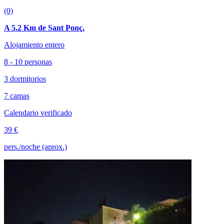
(0)
A 5.2 Km de Sant Ponç.
Alojamiento entero
8 - 10 personas
3 dormitorios
7 camas
Calendario verificado
39 €
pers./noche (aprox.)