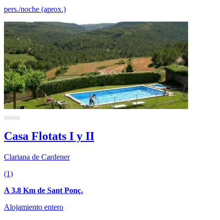
pers./noche (aprox.)
Casa Flotats I y II
Clariana de Cardener
(1)
A 3.8 Km de Sant Ponç.
Alojamiento entero