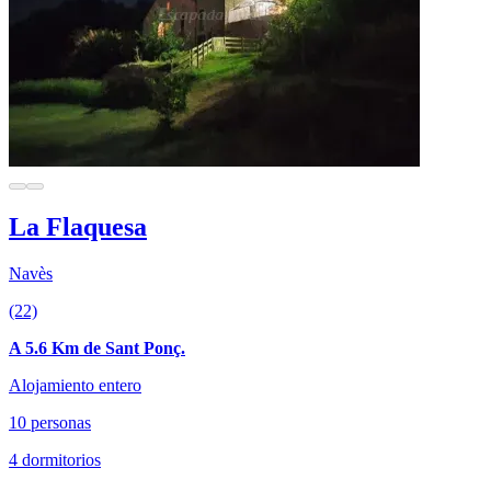
La Flaquesa
Navès
(22)
A 5.6 Km de Sant Ponç.
Alojamiento entero
10 personas
4 dormitorios