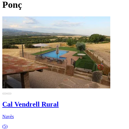
Ponç
Cal Vendrell Rural
Navès
(5)