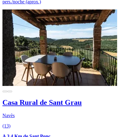
pers./noche (aprox.)
Casa Rural de Sant Grau
Navès
(13)
A 3.4 Km de Sant Ponç.