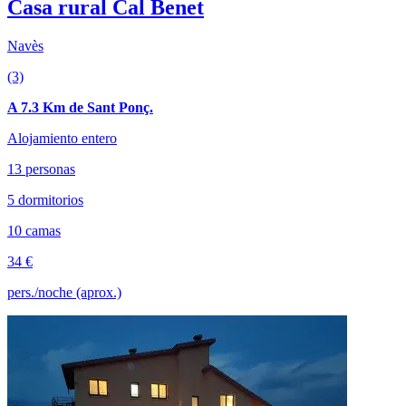
Casa rural Cal Benet
Navès
(3)
A 7.3 Km de Sant Ponç.
Alojamiento entero
13 personas
5 dormitorios
10 camas
34 €
pers./noche (aprox.)