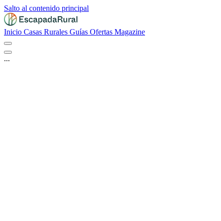
Salto al contenido principal
Inicio
Casas Rurales
Guías
Ofertas
Magazine
...