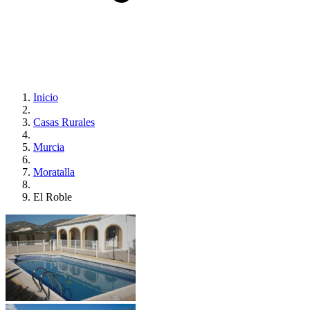
Inicio
Casas Rurales
Murcia
Moratalla
El Roble