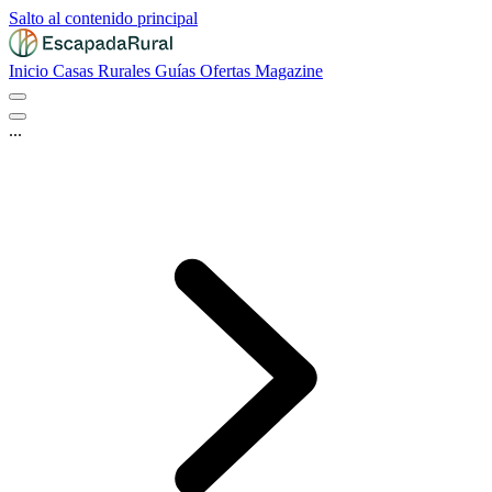
Salto al contenido principal
Inicio
Casas Rurales
Guías
Ofertas
Magazine
...