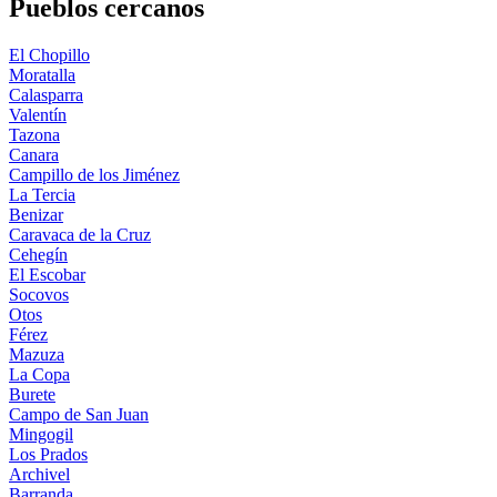
Pueblos cercanos
El Chopillo
Moratalla
Calasparra
Valentín
Tazona
Canara
Campillo de los Jiménez
La Tercia
Benizar
Caravaca de la Cruz
Cehegín
El Escobar
Socovos
Otos
Férez
Mazuza
La Copa
Burete
Campo de San Juan
Mingogil
Los Prados
Archivel
Barranda