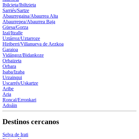
Ibilcieta/Ibiltzieta
Sarriés/Sartze
Abaurregaina/Abaurrea Alta
Abaurrepea/Abaurrea Baja
Güesa/Gorza
Izal/Itzalle
Uztárroz/Uztarroze
Hiriberri/Villanueva de Aezkoa
Garaioa
Vidángoz/Bidankoze
Orbaizeta
Orbara
Isaba/Izaba
Urzainqui
Uscarrés/Uskartze
Aribe
Aria
Roncal/Erronkari
Adoáin
Destinos cercanos
Selva de Irati