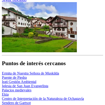
Puntos de interés cercanos
Ermita de Nuestra Señora de Muskilda
Puente de Piedra
Irati Gestión Ambiental
Iglesia de San Juan Evangelista
Palacios medievales
Ekia
Centro de Interpretación de la Naturaleza de Ochagavía
Sendero de Gartxot