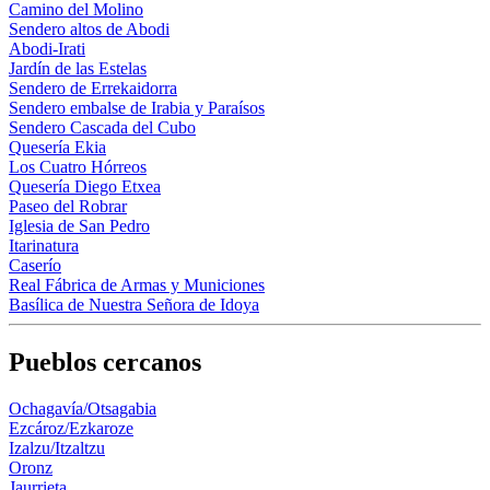
Camino del Molino
Sendero altos de Abodi
Abodi-Irati
Jardín de las Estelas
Sendero de Errekaidorra
Sendero embalse de Irabia y Paraísos
Sendero Cascada del Cubo
Quesería Ekia
Los Cuatro Hórreos
Quesería Diego Etxea
Paseo del Robrar
Iglesia de San Pedro
Itarinatura
Caserío
Real Fábrica de Armas y Municiones
Basílica de Nuestra Señora de Idoya
Pueblos cercanos
Ochagavía/Otsagabia
Ezcároz/Ezkaroze
Izalzu/Itzaltzu
Oronz
Jaurrieta