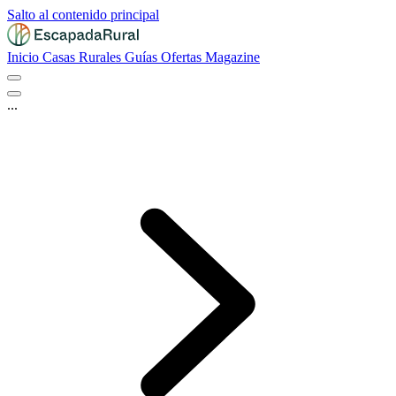
Salto al contenido principal
Inicio
Casas Rurales
Guías
Ofertas
Magazine
...