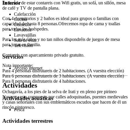
Interior
En la sala de estar contareis con Wifi gratis, un sofá, un sillón, mesa
de café y TV de pantalla plana.
Calefacción
Con 4 dormitorios y 2 baños es ideal para grupos o familias con
Cocina
capacidad de hasta 8 personas.Ofrecemos ropa de cama y toallas
Comedor
para todos los huéspedes.
Lavadora
Lavavajillas
Para los más niños y no tan niños dispondréis de juegos de mesa
Sala de estar
para jugar en familia.
Televisión
Contareis con aparcamiento privado gratuito.
Servicios
Nota importante:
Acceso internet
Para 4 personas disfrutareis de 2 habitaciones. (A vuestra elección)
Para 6 personas disfrutareis de 3 habitaciones. (A vuestra elección)
Para 8 personas disfrutareis de 4 habitaciones.
Actividades
Ochagavía, a los pies de la selva de Irati y en pleno pre pirineo
Navarro, esta compuesta por calles adoquinadas, puentes medievales
Actividades acuáticas
y casas señoriales con sus emblemáticos escudos que hacen de él un
rincón pintoresco.
Pesca
Actividades terrestres