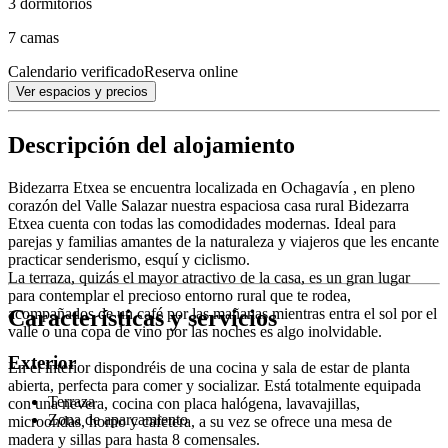
3 dormitorios
7 camas
Calendario verificado
Reserva online
Ver espacios y precios
Descripción del alojamiento
Bidezarra Etxea se encuentra localizada en Ochagavía , en pleno
corazón del Valle Salazar nuestra espaciosa casa rural Bidezarra
Etxea cuenta con todas las comodidades modernas. Ideal para
parejas y familias amantes de la naturaleza y viajeros que les encante
practicar senderismo, esquí y ciclismo.
La terraza, quizás el mayor atractivo de la casa, es un gran lugar
para contemplar el precioso entorno rural que te rodea,
Características y servicios
acompañados de un café por las mañanas mientras entra el sol por el
valle o una copa de vino por las noches es algo inolvidable.
Exterior
En el interior dispondréis de una cocina y sala de estar de planta
abierta, perfecta para comer y socializar. Está totalmente equipada
Terraza
con una nevera, cocina con placa halógena, lavavajillas,
Zona de aparcamiento
microondas, horno y cafetera, a su vez se ofrece una mesa de
madera y sillas para hasta 8 comensales.