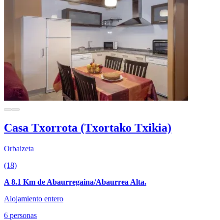
Casa Txorrota (Txortako Txikia)
Orbaizeta
(18)
A 8.1 Km de Abaurregaina/Abaurrea Alta.
Alojamiento entero
6 personas