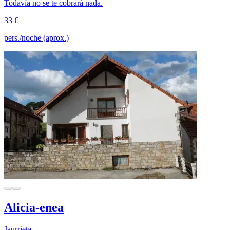
Todavía no se te cobrará nada.
33 €
pers./noche (aprox.)
Alicia-enea
Jaurrieta