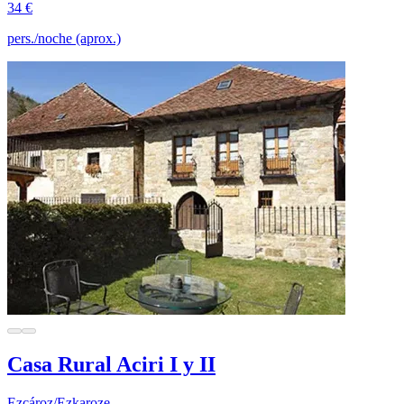
34 €
pers./noche (aprox.)
Casa Rural Aciri I y II
Ezcároz/Ezkaroze