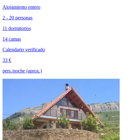
Alojamiento entero
2 - 20 personas
11 dormitorios
14 camas
Calendario verificado
33 €
pers./noche (aprox.)