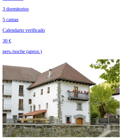
3 dormitorios
5 camas
Calendario verificado
30 €
pers./noche (aprox.)