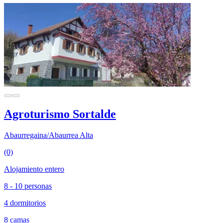
Agroturismo Sortalde
Abaurregaina/Abaurrea Alta
(0)
Alojamiento entero
8 - 10 personas
4 dormitorios
8 camas