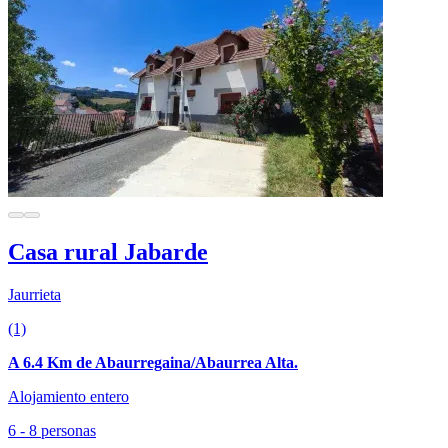
Casa rural Jabarde
Jaurrieta
(1)
A 6.4 Km de Abaurregaina/Abaurrea Alta.
Alojamiento entero
6 - 8 personas