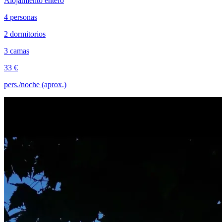
Alojamiento entero
4 personas
2 dormitorios
3 camas
33 €
pers./noche (aprox.)