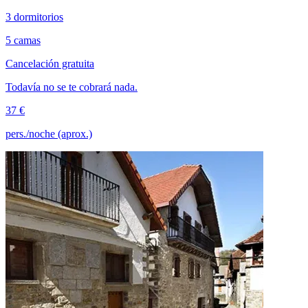
3 dormitorios
5 camas
Cancelación gratuita
Todavía no se te cobrará nada.
37 €
pers./noche (aprox.)